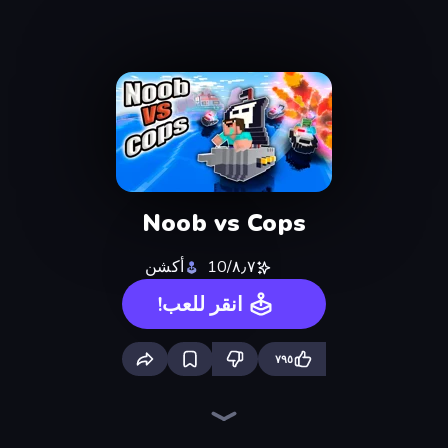
Noob vs Cops
٨٫٧/10
أكشن
انقر للعب!
٧٩٥