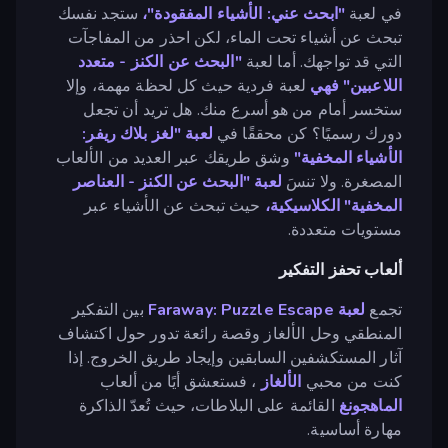
في لعبة
"ابحث عني: الأشياء المفقودة"،
ستجد نفسك
تبحث عن أشياء تحت الماء، لكن احذر من المفاجآت
التي قد تواجهك. أما لعبة
"البحث عن الكنز - متعدد
اللاعبين" فهي
لعبة فردية حيث كل لحظة مهمة، وإلا
ستخسر أمام من هو أسرع منك. هل تريد أن تجعل
دورك رسميًا؟ كن محققًا في
لعبة "لغز بلاك ريفر:
الأشياء المخفية"
وشق طريقك عبر العديد من الألعاب
المصغرة. ولا تنسَ
لعبة "البحث عن الكنز - العناصر
المخفية" الكلاسيكية،
حيث تبحث عن الأشياء عبر
مستويات متعددة.
ألعاب تحفز التفكير
تجمع
لعبة Faraway: Puzzle Escape
بين التفكير
المنطقي وحل الألغاز وقصة رائعة تدور حول اكتشاف
آثار المستكشفين السابقين وإيجاد طريق الخروج. إذا
كنت من محبي
الألغاز
، فستعشق أيًا من ألعاب
الماهجونغ
القائمة على البلاطات، حيث تُعدّ الذاكرة
مهارة أساسية.