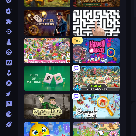
Hidden Objects: Island Secrets
Hidden Object: Street Of Secrets
Hidden Object: Clues and Mysteries
Arrow Escape: Puzzle
Top
Scavenger Hunt - Hidden Items
Hidden Objects
Piles of Mahjong
Find Me: Lost Objects
Detective Holmes: Hidden Object
Scavenger Hunt - Multiplayer