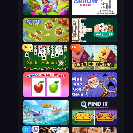
Fairyland Merge & Magic
Arrow Escape
Castle Craft
Mahjongg Solitaire
Top
Hot
Spider Solitaire
Find The Difference
What's The Difference?
Find Goo Goo Gaga
Tropical Merge
Find It - Find The Differences