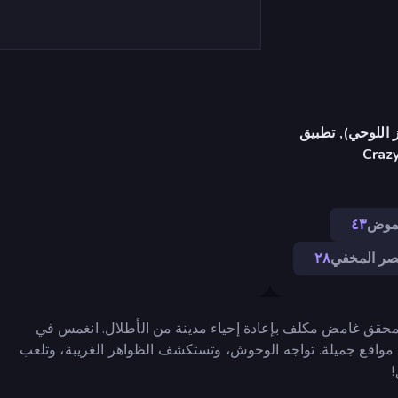
 اللوحي), تطبيق
Craz
موض
٤٣
صر المخفي
٢٨
Bla هي لعبة حيث تتخذ دور محقق غامض مكلف بإعادة إحياء مدينة من الأطلال. انغمس في
ي مواقع جميلة. تواجه الوحوش، وتستكشف الظواهر الغريبة، وتلعب