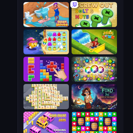
Open House
Screw Out: Bolts and Nuts
Candy Riddles
Park Town
BlockBuster Puzzle
Forgotten Treasure 2
Mahjong Online
Find Joe: Secret of The Stones