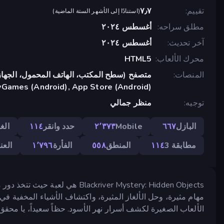
تقييم
٧٫٧
(
استنادًا إلى الأشهر الستة الماضية
)
مطلق سراحه
أغسطس ٢٠٢٤
آخر تحديث
أغسطس ٢٠٢٤
محرك الألعاب
HTML5
المنصات
متصفح (سطح المكتب، الهاتف المحمول، الجهاز
yGames (Android), App Store (Android)
توجيه
منظر جمالي
البازل
٦٦٧
Mobile
٢٬٣٧٣
حدد وانقر
١١٤
الغ
مطابقة 3
١١٤
المنطق
٥٥٨
الفأرة
١٬٧٩٦
العن
ckriver Mystery: Hidden Objects
مهام مثيرة، وحل الألغاز المثيرة، واكتشاف الأشياء المخفية ف
الألعاب الصغيرة لكشف أسرار نهر الأسود. حظاً سعيداً، يا محقق!