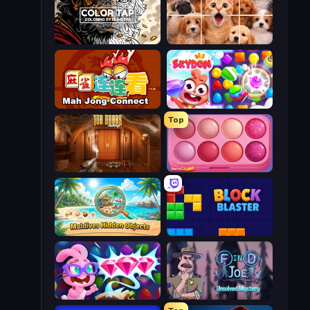
Color Tap: Coloring by Numbers
Jigpic Solitaire
Mahjong Connect (Legacy)
Skydom
Top
100 Doors Challenge
Piece of Cake: Merge and Bake
Maldives Hidden Objects
Block Blaster
Skydom: Reforged
Find Joe: Unsolved Mystery