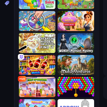
Farm Merge Valley
Find It: Hidden Object Puzzle
Seek & Find - Hidden Object Game
Hidden Object: My Hotel
Search Hidden Objects: Find Them
Wendy: Mansion Mystery
Goods Triple Match 3D
MatchVentures
Hot
Find Differences: Spot 'Em All
Bubble Story