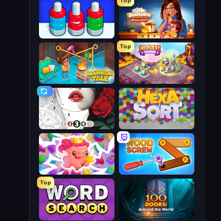
Top
Nuts Puzzle: Sort By Color
Solitaire Home Story
Top
Mansion Tale: Merge Secrets
Mergest Kingdom
Numicolor
Hexa Sort
Match Arena
Wood Screw: Bolts Puzzle
Top
Daily Word Search
100 Doors: Around the World