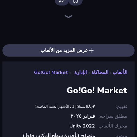
EvoWars.io
Ragdoll Archers
Bloxd.io
Racing Limits
Piece of Cake: Merge and Bake
Veck.io
Screw Out: Bolts and Nuts
Mahjongg Solitaire
Traffic Rider
Designville: Merge & Design
Piles of Mahjong
Words of Wonders
Stickman Clash
Space Waves
Miniblox
Arrow Escape
Fortzone Battle Royale
SkillWarz
عرض المزيد من الألعاب
الألعاب
المحاكاة
الإدارة
Go!Go! Market
»
»
»
Go!Go! Market
تقييم
٨٫٧
(
استنادًا إلى الأشهر الستة الماضية
)
مطلق سراحه
فبراير ٢٠٢٥
محرك الألعاب
Unity 2022
منصة
متصفح (لأجهزة سطح المكتب فقط)