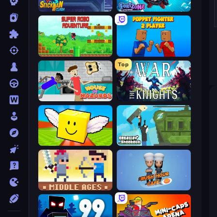
Stickman Clash
Fortzone Battle Royale
Super Robo - Adventure
Puppet Fighter 2 Player
Top
House of Hazards
War the Knights
Lucky Brainrot Blocks Online
Getaway Shootout
Castle Wars: Middle Ages
Rush Hour Cafe