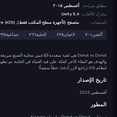
مطلق سراحه
أغسطس ٢٠١٥
محرك الألعاب
Unity 5.4
المنصات
متصفح (لأجهزة سطح المكتب فقط), App Store (iOS)
أكشن
٧٠١
لاعبان
٢٢٥
الحلبة
٢٦٦
جماعية
٣٣٥
لنظام iOS (راجع الزر أدناه). حظاً سعيداً!
تاريخ الإصدار
أغسطس 2015
المطور
تم تطوير Donut vs Donut بواسطة Kyynele.