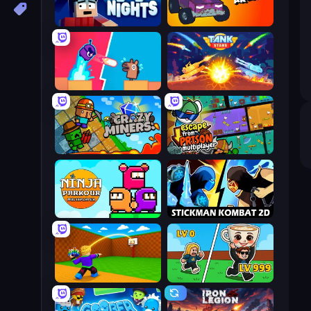
99 Nights (Bloxd.io)
Mini-Caps: Arena
Boom Slingers ReBoom
Tank Stars
Crazy Miners
Escape From Prison Multiplayer
Ninja Parkour Multiplayer
Stickman Kombat 2D
Throw a Lucky Block
Brainrot Arena Online