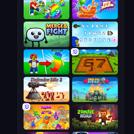
Break a Lucky Egg Brainrots
Dye Hard
Merge & Fight
Bloons Tower Defense 3
Collect Brainrot Egg
Obby: Dig Brainrots
Defender Idle 2
Endless Siege
Crazy Guys
Zombie Road