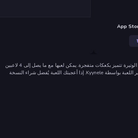
Donut vs Donut هي لعبة متعددة اللاعبين محلية الصنع سريعة الوتيرة تتميز بكعكات متفجرة. يمكن لعبها مع ما يصل إلى 4 لاعبين
والهدف هو البقاء كآخر كعكة على قيد الحياة في الحلبة. تم تطوير اللعبة بواسطة Kyynele. إذا أعجبتك اللعبة يُفضل شراء النسخة