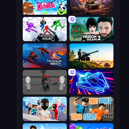
Goober Dash
Iron Legion
Stickman Project
Prison Escape 2
Stickman Rebirth
Artillery Vs Tanks
Madness Project Nexus
Stellar Swarm
Mr. Dude: Online Multiverse Challenge
Obby World: Squid Escape