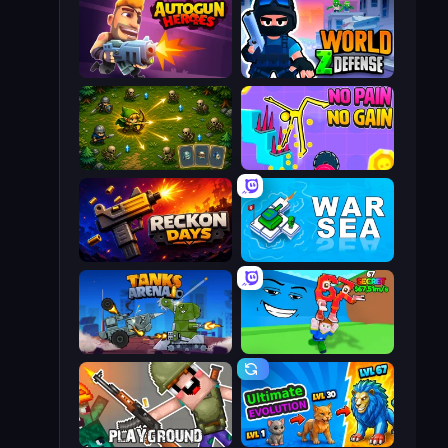
Autogun Heroes
World Z Defense - Zombie Defense
Tiny Ranger
No Pain No Gain - Ragdoll Sandbox
Reckon Days
War Sea
Tanks Arena io: Craft & Combat
Escape Tsunami for Brainrots!
Playground
Ultimate Evolution