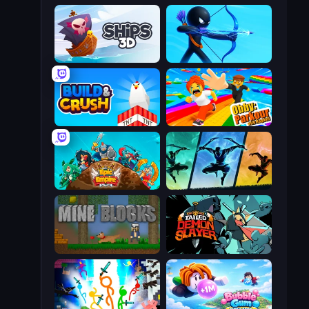
Ships 3D
Archers Random
Build and Crush
Obby: Parkour with Ragdoll
Epic Empire: Tower Defense
Shadow Ninja Revenge
Mine Blocks
Tailed Demon Slayer