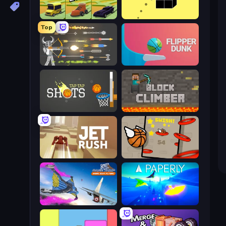
Drift Boss
Bounce Blocku Golf
Top
Ragdoll Archers
Flipper Dunk 3D
Tap-Tap Shots
Block Climber
Jet Rush
Flappy Dunk
Base Jump Wing Suit Flying
Paperly: Paper Plane Adventure