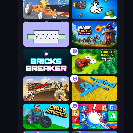
Draw Crash Race
Honk
World's Hardest Game
Mage Castle Idle Defense
Bricks Breaker
Lumber Harvest: Tree Cutting Game
Earn to Die: Zombie Ride
Harvesting Season
Crazy Motorcycle
Entropy