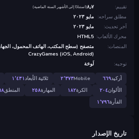
تقييم
٨٫٧
(
استنادًا إلى الأشهر الستة الماضية
)
مطلق سراحه
مايو ٢٠٢٣
آخر تحديث
مايو ٢٠٢٣
محرك الألعاب
HTML5
المنصات
متصفح (سطح المكتب، الهاتف المحمول، الجهاز
CrazyGames (iOS, Android)
توجيه
لَوحَة
آركيد
٦٦٩
Mobile
٢٬٣٧٣
ثلاثية الأبعاد
١٬٤٣١
الألوان
٢٠٤
الكرة
١٨٢
المهارة
٢٥٨
المنطق
٥٨
الفأرة
١٬٧٩٦
تاريخ الإصدار