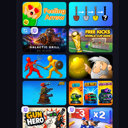
Feeling Arrow
Merge Tools - Merge and Dig
Galactic Drill
Free Kicks World Cup 2026
Epic Sword Battle! Fight in Arena
Gold Miner
Furry Road
Pumpkin Defense: Merge Cannon