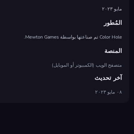
مايو ٢٠٢٣
المُطور
Color Hole تم صناعتها بواسطة Mewton Games.
المنصة
متصفح الويب (الكمبيوتر أو الموبايل)
آخر تحديث
٠٨ مايو ٢٠٢٣