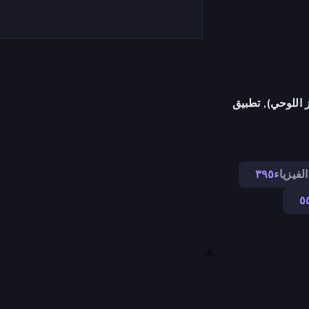
 اللوحي), تطبيق
الفيزياء
٣٩٥
٥