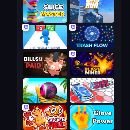
Slice Master
Rooftop Run
Count Masters: Stickman Games
Trash Flow
Bills Must Be Paid
Blast Miner
Rolling Balls Sea Race
Cars Arena
Chicken Hell
Glove Power