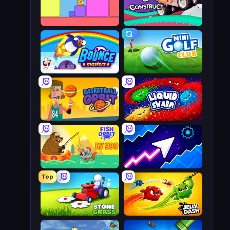
Level EATEN!
Merge & Construct
Bouncemasters
Mini Golf Club
Basketball Orbit
Liquid Swarm
Fish Orbit
Space Waves
Top
Stone Grass: Mowing Simulator
Jelly Dash