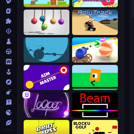
Total Crush
Bucket Crusher
Pendulum Master
PolyTrack
circloO
Ball Blaster
Aim Master
Oh, flip!
Looper
Beam