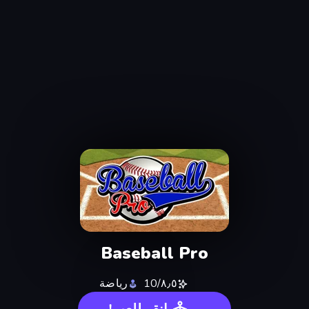
Baseball Pro
٨٫٥/10
رياضة