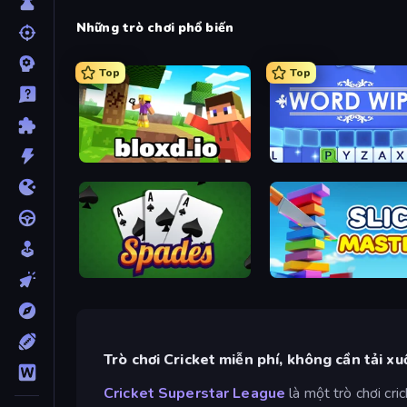
Những trò chơi phổ biến
Top
Top
Bloxd.io
Word Wipe
Spades
Slice Master
Trò chơi Cricket miễn phí, không cần tải x
Cricket Superstar League
là một trò chơi cri