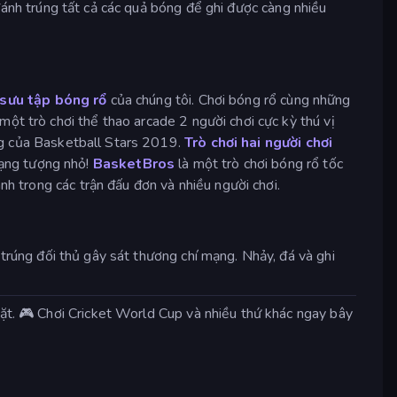
đánh trúng tất cả các quả bóng để ghi được càng nhiều
 sưu tập bóng rổ
của chúng tôi. Chơi bóng rổ cùng những
một trò chơi thể thao arcade 2 người chơi cực kỳ thú vị
ếng của Basketball Stars 2019.
Trò chơi hai người chơi
dạng tượng nhỏ!
BasketBros
là một trò chơi bóng rổ tốc
nh trong các trận đấu đơn và nhiều người chơi.
 trúng đối thủ gây sát thương chí mạng. Nhảy, đá và ghi
đặt. 🎮 Chơi Cricket World Cup và nhiều thứ khác ngay bây