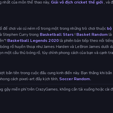
g nhất của môn thể thao này,
Giải vô địch cricket thế giới
, và 
ổ để chơi vài cú ném rổ trong một trong những trò chơi thuộc
bộ
à Stephen Curry trong
Basketball Stars
!
Basket Random
là 
iên"!
Basketball Legends 2020
là phiên bản tiếp theo nổi ti
ủ bóng rổ huyền thoại như James Harden và LeBron James dưới 
họn một cầu thủ bóng rổ, tùy chỉnh phong cách của bạn và cạnh tra
lượt bắn tên trong cuộc đấu cung kinh điển này. Bạn thắng khi bắn
hong cách pixel-art đầy kịch tính,
Soccer Random.
óng gậy miễn phí trên CrazyGames, không cần tải xuống hoặc cài 