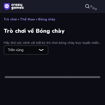
Trò chơi
»
Thể thao
»
Bóng chày
Trò chơi về Bóng chày
Hãy thử sức mình với bất kỳ trò chơi bóng chày trực tuyến miễn
phí nào sau đây! Sắp xếp danh sách theo thứ tự hàng đầu, mới
Trên cùng
nhất hoặc được chơi nhiều nhất để tìm trò chơi hoàn hảo cho
bạn.
Chỉ dành cho máy tính để bàn