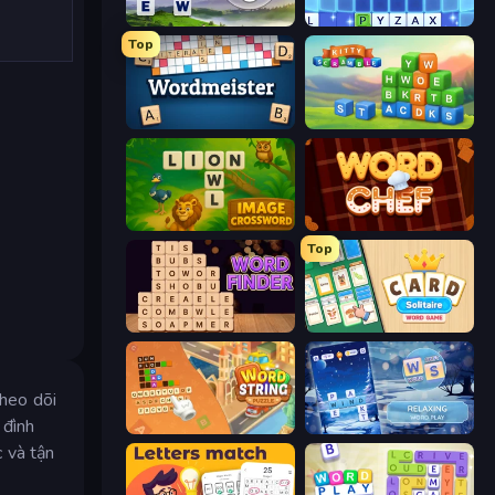
Words of Wonders
Word Wipe
Top
Wordmeister
Kitty Scramble: Word Stacks
Image Crossword
Word Chef
Top
Word Finder
Card Solitaire: Word Game
theo dõi
 đình
Word String Puzzle
Word Shift
c và tận