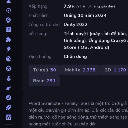
Xếp hạng
7,9
(
dựa trên 6 tháng gần đây
)
Phát hành
tháng 10 năm 2024
Công cụ trò chơi
Unity 2022
nền tảng
Trình duyệt (máy tính để bàn,
tính bảng), Ứng dụng CrazyG
Store (iOS, Android)
Định hướng
Chân dung
Từ ngữ
50
Mobile
2.378
2D
1.170
Brain
291
Word Scramble - Family Tales là một trò chơi giải 
một câu chuyện gia đình ấm áp. Giải các câu đố ch
diễn ra. Với đồ họa sống động, thử thách sáng tạo v
hưởng một cuộc phiêu lưu hấp dẫn.