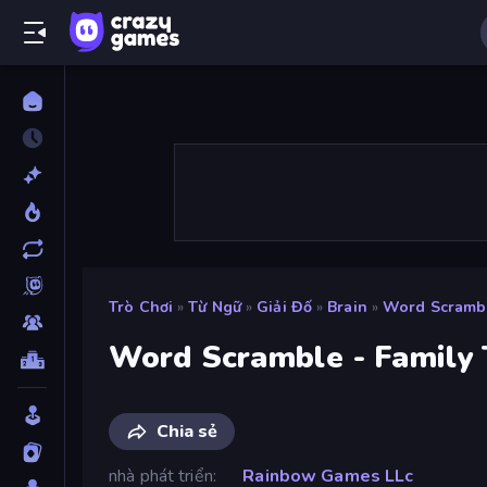
Trò Chơi
»
Từ Ngữ
»
Giải Đố
»
Brain
»
Word Scrambl
Word Scramble - Family 
Chia sẻ
nhà phát triển
Rainbow Games LLc