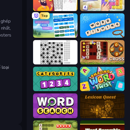
Letters Match
Word Play
Top
à ghép
 nhất,
osters
Associations - Word Connect
Word Fishing
Crossword
Word Cross
 loại
Categories
Amazing Word Twist
Daily Word Search
Lexicon Quest