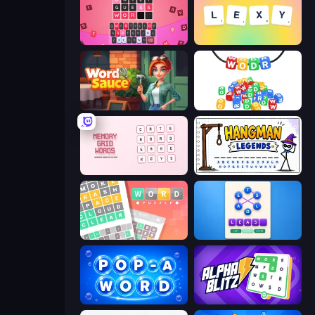
Wordling
Lexy
Word Sauce
WODR
Memory Grid Words
Hangman Legends
Wordler
Ahagram
Pop-a-Word
Alphablitz