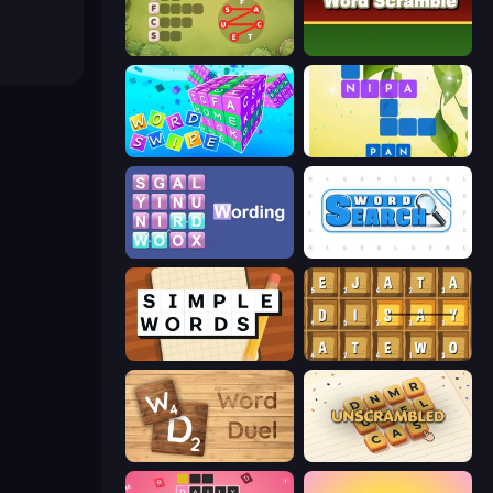
Crocword
Word Scramble
Word Swipe
Crossword Connect
Wording
Word Search
Simple Words
Waffle Words
Word Duel
Unscrambled