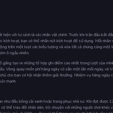
 hiện với tư cách là các nhân vật chính. Trước khi trận đấu bắt đầ
c kích hoạt, bạn có thể nhấn nút kích hoạt để sử dụng. Mỗi nhân 
ộng trên một loạt các biểu tượng và xóa tất cả chúng cùng một l
hóm ô ngẫu nhiên.
 cố gắng tạo ra những tổ hợp ghi điểm cao nhất trong lượt của mìn
đấu. Vòng quay miễn phí hàng ngày có sẵn một lần mỗi ngày, và 
chủ cho bạn cơ hội nhận thêm giải thưởng. Nhiệm vụ hàng ngày 
 sức mạnh.
n như đầu bông cải xanh hoặc trang phục nhà sư. Khi đạt được 1
 có thể trao đổi nhãn dán, trò chuyện với những người chơi khác 