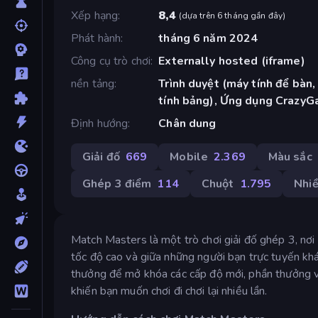
Xếp hạng
8,4
(
dựa trên 6 tháng gần đây
)
Phát hành
tháng 6 năm 2024
Công cụ trò chơi
Externally hosted (iframe)
nền tảng
Trình duyệt (máy tính để bàn,
tính bảng), Ứng dụng CrazyG
Định hướng
Chân dung
Giải đố
669
Mobile
2.369
Màu sắc
Ghép 3 điểm
114
Chuột
1.795
Nhiề
Match Masters là một trò chơi giải đố ghép 3, nơi 
tốc độ cao và giữa những người bạn trực tuyến khác
thưởng để mở khóa các cấp độ mới, phần thưởng và n
khiến bạn muốn chơi đi chơi lại nhiều lần.