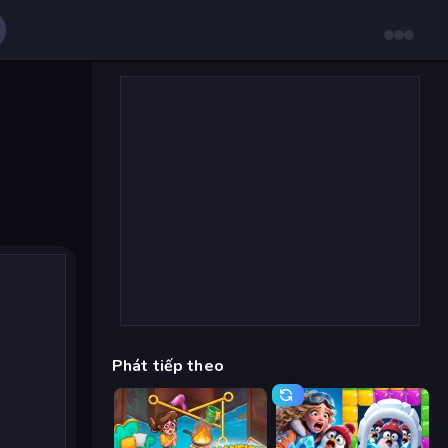
Phát tiếp theo