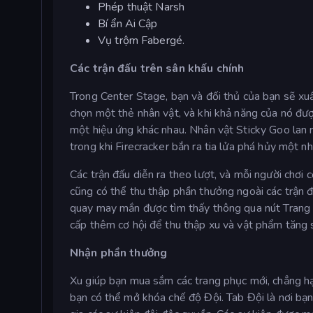
Phép thuật Narsh
Bí ẩn Ai Cập
Vụ trộm Fabergé.
Các trận đấu trên sân khấu chính
Trong Center Stage, bạn và đối thủ của bạn sẽ xuất
chọn một thẻ nhân vật, và khi khả năng của nó đượ
một hiệu ứng khác nhau. Nhân vật Sticky Goo lan r
trong khi Firecracker bắn ra tia lửa phá hủy một n
Các trận đấu diễn ra theo lượt, và mỗi người chơi
cũng có thể thu thập phần thưởng ngoài các trận 
quay may mắn được tìm thấy thông qua nút Trang 
cấp thêm cơ hội để thu thập xu và vật phẩm tăng
Nhận phần thưởng
Xu giúp bạn mua sắm các trang phục mới, chẳng hạ
bạn có thể mở khóa chế độ Đội. Tab Đội là nơi bạn