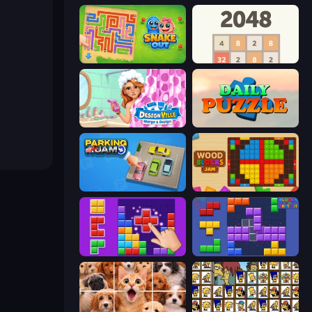
Snake Out: Maze Escape
2048
Designville: Merge & Design
Daily Puzzle
Parking Jam
Wood Blocks Jam
BlockBuster Puzzle
Blocks and that’s it