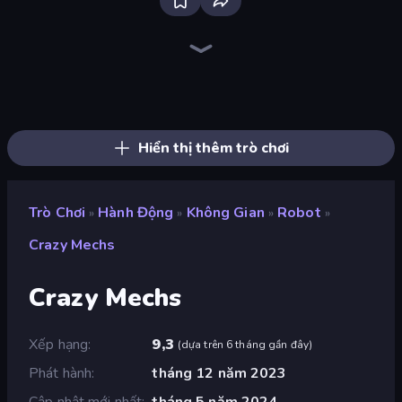
Bloxd.io
Ragdoll Archers
EvoWars.io
Piece of Cake: Merge and Bake
Veck.io
Racing Limits
Traffic Rider
Mahjongg Solitaire
Screw Out: Bolts and Nuts
Words of Wonders
Piles of Mahjong
Designville: Merge & Design
Miniblox
Space Waves
Stickman Clash
SkillWarz
Fortzone Battle Royale
Arrow Escape
Hiển thị thêm trò chơi
Trò Chơi
Hành Động
Không Gian
Robot
»
»
»
»
Crazy Mechs
Crazy Mechs
Xếp hạng
9,3
(
dựa trên 6 tháng gần đây
)
Phát hành
tháng 12 năm 2023
Cập nhật mới nhất
tháng 5 năm 2024