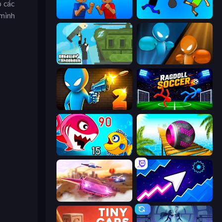
p các
 mình
Puppet Fighter 2 Player
Mini-Caps: Bombs
Getaway Shootout
Drunken Boxing
Drunken Duel 2
Ragdoll Soccer 2 Players
Fish Eat Getting Big
Rolling Balls Sea Race
Ultimate Flying Car
Space Waves