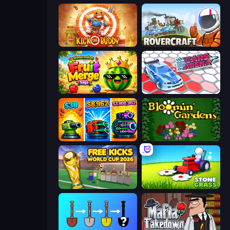
Kick the Buddy
Rovercraft
Watermelon Fruit Merge Saga
Cars Arena
Pumpkin Defense: Merge Cannon
Blooming Gardens
Free Kicks World Cup 2026
Stone Grass: Mowing Simulator