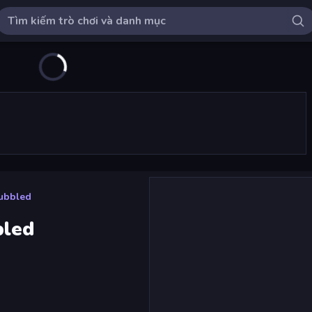
bubbled
bled