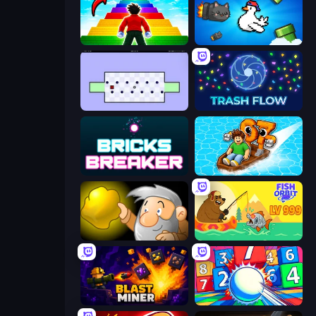
Obby Highest Jump Ever
Honk
World's Hardest Game
Trash Flow
Bricks Breaker
Float for Brainrots
Gold Miner
Fish Orbit
Blast Miner
Entropy