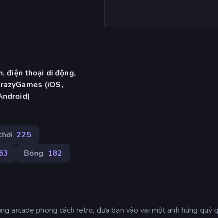
, điện thoại di động,
CrazyGames (iOS,
Android)
chơi
225
63
Bóng
182
g arcade phong cách retro, đưa bạn vào vai một anh hùng quỷ 