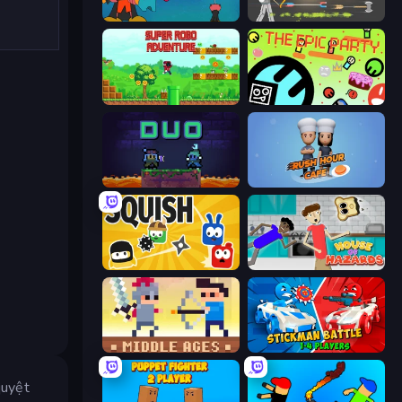
Bubble Trouble
Ragdoll Archers
Super Robo - Adventure
The Epic Party
Duo
Rush Hour Cafe
Squish
House of Hazards
Castle Wars: Middle Ages
Stickman battle 1-4 Players
quyệt