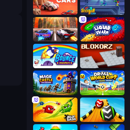
Tiny Cars
Stickman Clash
Night City Racing
Liquid Swarm
Bouncemasters
Bloxorz
Mage Castle Idle Defense
Droll World Cup
Jelly Dash
Sky Balls 3D