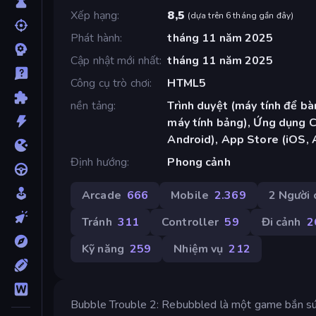
Xếp hạng
8,5
(
dựa trên 6 tháng gần đây
)
Phát hành
tháng 11 năm 2025
Cập nhật mới nhất
tháng 11 năm 2025
Công cụ trò chơi
HTML5
nền tảng
Trình duyệt (máy tính để bàn
máy tính bảng), Ứng dụng 
Android), App Store (iOS, 
Định hướng
Phong cảnh
Arcade
666
Mobile
2.369
2 Người 
Tránh
311
Controller
59
Đi cảnh
2
Kỹ năng
259
Nhiệm vụ
212
Bubble Trouble 2: Rebubbled là một game bắn sún