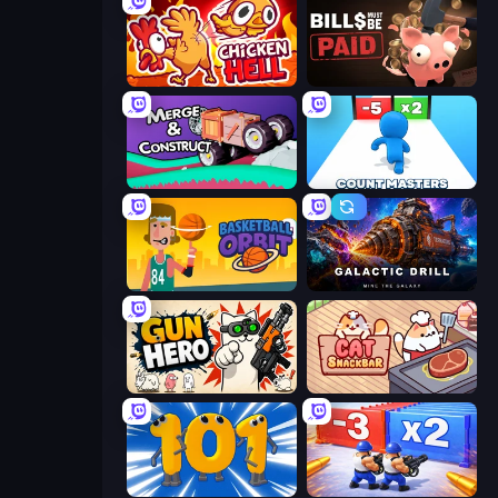
Chicken Hell
Bills Must Be Paid
Merge & Construct
Count Masters: Stickman Games
Basketball Orbit
Galactic Drill
Gun Hero: Cat Survival
Cat Snack Bar
Numbers Arena
Battle Brigade