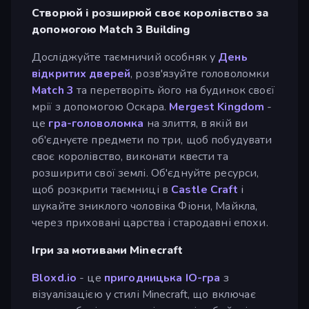
Створюй і розширюй своє королівство за
допомогою Match 3 Building
Досліджуйте таємничий особняк у
День
відкритих дверей
, розв'язуйте головоломки
Match 3
та перетворіть його на будинок своєї
мрії з допомогою Оскара.
Mergest Kingdom
-
це
гра-головоломка
на злиття, в якій ви
об'єднуєте предмети по три, щоб побудувати
своє королівство, виконати квести та
розширити свої землі. Об'єднуйте ресурси,
щоб розкрити таємниці в
Castle Craft
і
шукайте зниклого чоловіка Фіони, Майкла,
через приховані царства і стародавні епохи.
Ігри за мотивами Minecraft
Bloxd.io
- це
пригодницька
IO-гра
з
візуалізацією у стилі Minecraft, що включає