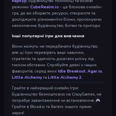
паркур
, будівництво пісочниці та бойові
режими.
CubeRealm.io
- це блокова онлайн-
гра, де ви збираєте ресурси, створюєте та
досліджуєте різноманітні біоми, пропонуючи
нескінченне будівництво, битви та пригоди.
Інші популярні ігри для вивчення
Вони можуть не передбачати будівництво,
але ці ігри перевірять ваші навички,
стратегію та здатність досягати успіху під
тиском обставин. Спробуйте деякі з наших
фаворитів, серед яких
Idle Breakout
,
Agar.io
,
Little Alchemy
та
Little Alchemy 2
.
Грайте в найкращий онлайн Ігри
Будівництво безкоштовно на CrazyGames, не
потребує завантаження чи встановлення. 🎮
Грайте в Bloxd.io та багато іншого прямо
зараз!