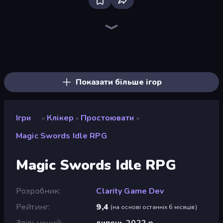
Bloxd.io
Ragdoll Archers
EvoWars.io
Piece of Cake: Merge and Bake
Veck.io
Racing Limits
Traffic Rider
Mahjongg Solitaire
Screw Out: Bolts and Nuts
Words of Wonders
Piles of Mahjong
Designville: Merge & Design
Miniblox
Space Waves
Stickman Clash
SkillWarz
Fortzone Battle Royale
Arrow Escape
Показати більше ігор
Ігри
Клікер
Простоювати
»
»
»
Magic Swords Idle RPG
Magic Swords Idle RPG
Розробник
Clarity Game Dev
Рейтинг
9,4
(
на основі останніх 6 місяців
)
Звільнений
липень 2022 р.