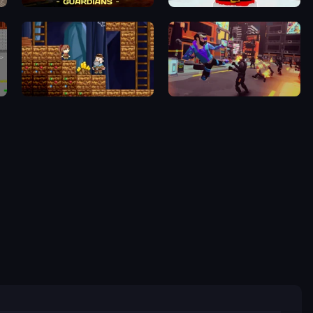
Powerline Guardians
Idle Planet: Gym Tycoon
Miners' Adventure
Cyber Rage: Retribution