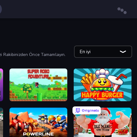
En iyi
izi Rakibinizden Önce Tamamlayın.
Super Robo - Adventure
Happy Burger
Originals