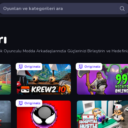
rı
k Oyunculu Modda Arkadaşlarınızla Güçlerinizi Birleştirin ve Hedefin
Originals
Originals
Krew.io
99 Nights in the Forest Online
Originals