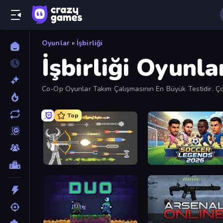
Oyunlar
»
İşbirliği
İşbirliği Oyunla
Co-Op Oyunlar Takım Çalışmasının En Büyük Testidir. Ço
Top
Ragdoll Archers
Soccer Legends 2026