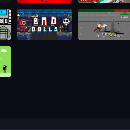
Splatmans
Hospital Hustle
Bad Dolls
Royal City Clashers 3