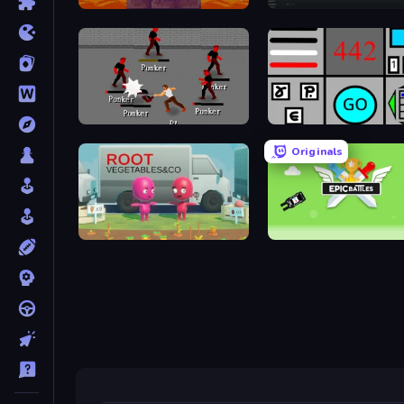
Duo
Arsenal Online
Royal City Clashers 2
Bomb Defuse Online
Originals
Root Vegetables & Co
Epic Battles