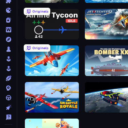
Crazy Plane Landing
Originals
Airline Tycoon Idle
Jet Fighter Airplane Raci
Originals
Pilot Royale: Battlegrounds
Bomber XXL
Air Battle Royale: Sky Blitz
Flying Wings HoverCraft