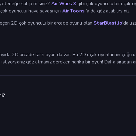
k yeteneğe sahip misiniz?
Air Wars 3
gibi çok oyunculu bir uçak o
a çok oyunculu hava savaşı için
Air Toons
'a da göz atabilirsiniz.
a geçen 2D çok oyunculu bir arcade oyunu olan
StarBlast.io
'da uz
yıda 2D arcade tarzı oyun da var. Bu 2D uçak oyunlarının çoğu uz
amak istiyorsanız göz atmanız gereken harika bir oyun! Daha sırada
ri?