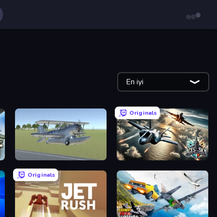
En iyi
Originals
3D Flight Simulator
Aces of the Sky: Epic Dogfights
Originals