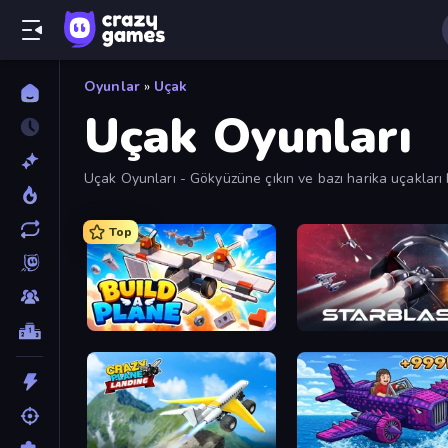
Oyunlar
»
Uçak
Uçak Oyunları
Uçak Oyunları - Gökyüzüne çıkın ve bazı harika uçakları 
Top
Build A Plane
StarBlast