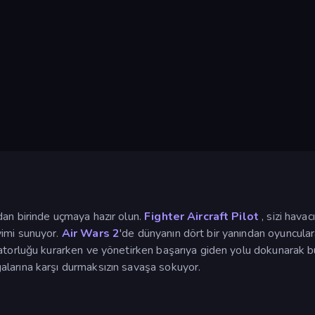
an birinde uçmaya hazır olun.
Fighter Aircraft Pilot
, sizi hava
yimi sunuyor.
Air Wars 2
'de dünyanın dört bir yanından oyunculara
atorluğu kurarken ve yönetirken başarıya giden yolu dokunarak bul
alarına karşı durmaksızın savaşa sokuyor.