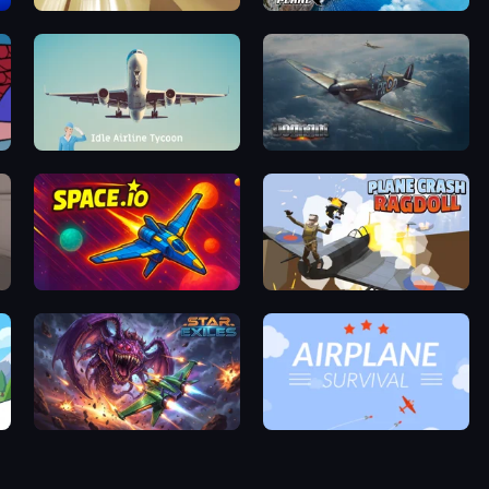
enture
Jet Rush
Jump Into The Plane
Idle Airline Tycoon
Dogfight
Space.io
Plane Crash Ragdoll Simulator
Star Exiles
Airplane Survival