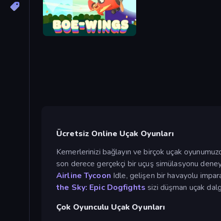
Boe Wings
Ücretsiz Online Uçak Oyunları
Kemerlerinizi bağlayın ve birçok uçak oyunumuzd
son derece gerçekçi bir uçuş simülasyonu dene
Airline Tycoon
Idle, gelişen bir havayolu impar
the Sky: Epic Dogfights
sizi düşman uçak dalg
Çok Oyunculu Uçak Oyunları