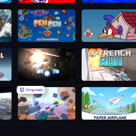
Obby Plane Power Challenge: Fly
Robo Runner
Paperly: Paper Plane Adv
ng
Pew Pew
Cuphead
Space Battle
X Trench Run
Originals
Cubic Rush
Paper Airplane