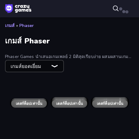
เกมส์
»
Phaser
เกมส์ Phaser
Phaser Games นำเสนอเกมเพลย์ 2 มิติสุดเรียบง่าย ผสมผสานเกม
คลาสสิกอย่างบิลเลียด เกมไพ่ เกมปริศนา และแม้แต่กีฬา เหมาะ
เกมส์ยอดเยี่ยม
สำหรับผู้ที่ชื่นชอบความสนุกเหนือกาลเวลา
Flow Mania
Idle Dice
Harley Learns To Love
Pool Club
Basket Champs
Fishing.io
Aloha Mahjong
Merge to Million
Rough Ball
Bubble Sorting
Boxing Stars
Foot Chinko: Russia 2018
My Perfect Year Planner
Spooky Tripeaks
Teenage Celebrity Rivalry
Sokoban
Zumba Quest
Cruel Fable
Pixels for Christmas
Advent Mahjong
Waterworks!
Trap the Cat
Cannon Clash
Puzzle: What a Twist!
Bubble Trouble 2: Rebubbled
ไม่รองรับอุปกรณ์
Atari Breakout
เดสก์ท็อปเท่านั้น
Feudal Wars
เดสก์ท็อปเท่านั้น
Cookin'Truck
เดสก์ท็อปเท่านั้น
Mageclash.io
เดสก์ท็อปเท่านั้น
A Grim Chase
เดสก์ท็อปเท่านั้น
A Grim Granny
เดสก์ท็อปเท่านั้น
4th and Goal 2019
A Grim Love Tale
เดสก์ท็อปเท่านั้น