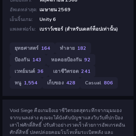
อัพเดทล่าสุด
เมษายน 2569
เอ็นจิ้นเกม
Unity 6
แพลตฟอร์ม
เบราว์เซอร์ (สำหรับเดสก์ท็อปเท่านั้น)
ยุทธศาสตร์
164
ทำลาย
182
ป้องกัน
143
หอคอยป้องกัน
92
เวทย์มนต์
36
เอาชีวิตรอด
241
หนู
1,554
เก็บของ
428
Casual
806
Void Siege คือเกมยิงเอาชีวิตรอดสุดระทึกจากมุมมอง
จากบนลงล่าง คุณจะได้บังคับบัญชาแสงวิบวับที่ปกป้อง
เสาไฟศักดิ์สิทธิ์ ปรับตัวอย่างรวดเร็วด้วยการอัพเกรดอัน
ศักดิ์สิทธิ์ ปลดปล่อยคอมโบโทเท็มระเบิดพลัง และ