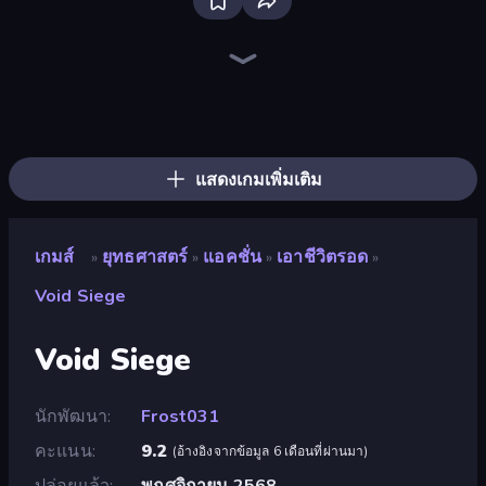
Tower Swap
Slingshot Fortress
Battle Arena
Elemental Merge
K-Pop: Dimension Slayer - Idle RPG
UnderDark: Defense
Jailbreak: Hide or Attack!
Evil Tower
Operator: Emergency Dispatcher
Cursed Treasure 1.5
Base Defence
Tavern Rumble: Roguelike Card
Galaxy Control: 3D Strategy
Ghost Dorm
Squarehead Hero
Dwarves: Glory, Death, and Loot
City Takeover
Idle Zombie Wave: Survivors
แสดงเกมเพิ่มเติม
เกมส์
ยุทธศาสตร์
แอคชั่น
เอาชีวิตรอด
»
»
»
»
Void Siege
Void Siege
นักพัฒนา
Frost031
คะแนน
9.2
(
อ้างอิงจากข้อมูล 6 เดือนที่ผ่านมา
)
ปล่อยแล้ว
พฤศจิกายน 2568