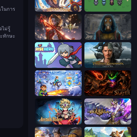
ุณในการ
Titan Soul: Action RPG
Fantasy Online 2
ม่รู้
ละทักษะ
Dark Odyssey
Heroes of the Wasteland
Rise Hero
Pirates of the Caribbean: ToW
Frost Land - Snow Survival
Chronicles of Slayer
Arcath Tales
Idle Saga