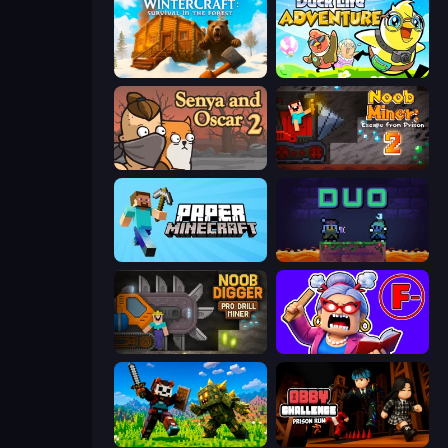
WinterCraft: Survival in the Forest
Duck Life: Adventure (Demo)
Senya and Oscar 2
Noob Miner 2: Escape From Prison
Paper Minecraft
Duo
Noob Digger: Pro Drill Miner
Escape From School: Angry Teacher!
CraftSlayer: Apocalypse
Obby Challenge: Prison Run