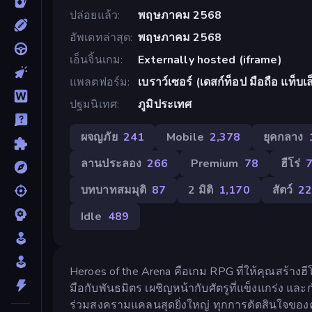
ปล่อยแล้ว
พฤษภาคม 2568
อัพเดทล่าสุด
พฤษภาคม 2568
เอ็นจิ้นเกม
Externally hosted (iframe)
แพลตฟอร์ม
เบราว์เซอร์ (เดสก์ท็อป มือถือ แท็บเล
ปฐมนิเทศ
ภูมิประเทศ
ผจญภัย
241
Mobile
2,378
ยุคกลาง
ลานประลอง
266
Premium
78
ฮีโร่
บทบาทสมมุติ
87
2 มิติ
1,170
สัตว์
2
Idle
489
Heroes of the Arena คือเกม RPG ที่ให้คุณสร้าง
มือกับพันธมิตร เผชิญหน้ากับศัตรูที่แข็งแกร่ง แ
ร่วมสงครามแคลนสุดยิ่งใหญ่ ทุกการตัดสินใจของค