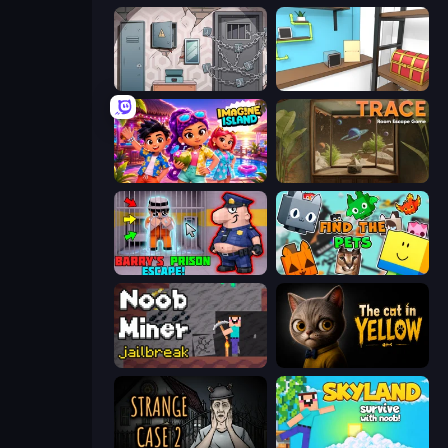
Cube Stories: Escape
Game Cafe Escape
Imagine Island
TRACE
Barry's Prison Escape!
Find The Pets
Noob Miner: Escape From Prison
The Cat in Yellow