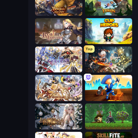
Vampire Master
Yukon: Family Adventure
Realm Traveler
Cup Heroes
Top
Goddess Connect
Crystal Saga: Nova
Divine Clash
Captains Idle
Immortals Revenge
Aground