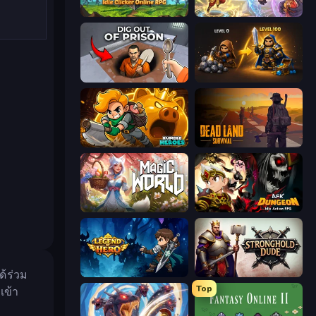
Firestone – Idle Clicker Online RPG
Heroes Assemble
Dig out of Prison
Gothic Story RPG
Rumble Heroes
Dead Land: Survival
Magic World
AFK Dungeon: Idle Action RPG
ด้ร่วม
Legend of Hero
Stronghold Dude
Top
เข้า