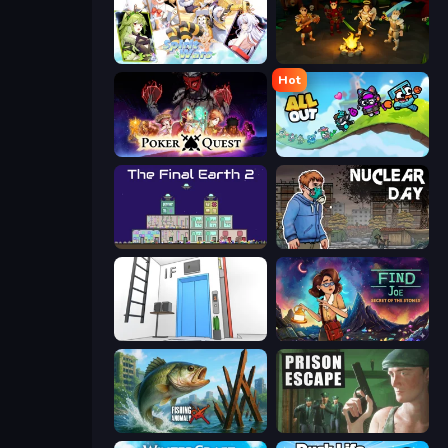
Spirit Wars
Skillfite.io
Hot
Poker Quest
All Out
The Final Earth 2
Nuclear Day
Elevator Room Escape
Find Joe: Secret of The Stones
Fishing Anomaly
Prison Escape