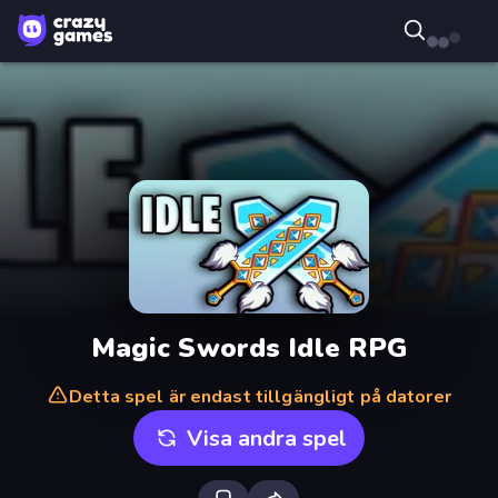
Magic Swords Idle RPG
Detta spel är endast tillgängligt på datorer
Visa andra spel