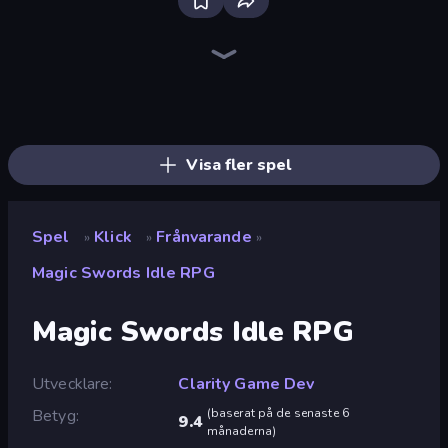
Bloxd.io
Ragdoll Archers
EvoWars.io
Veck.io
Piece of Cake: Merge and Bake
Racing Limits
Traffic Rider
Mahjongg Solitaire
Screw Out: Bolts and Nuts
Words of Wonders
Piles of Mahjong
Designville: Merge & Design
Miniblox
Space Waves
Stickman Clash
SkillWarz
Fortzone Battle Royale
Arrow Escape
Visa fler spel
Spel
Klick
Frånvarande
»
»
»
Magic Swords Idle RPG
Magic Swords Idle RPG
Utvecklare
Clarity Game Dev
Betyg
(
baserat på de senaste 6
9.4
månaderna
)