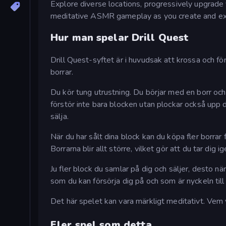
Explore diverse locations, progressively upgrade
meditative ASMR gameplay as you create and exp
Hur man spelar Drill Quest
Drill Quest-syftet är i huvudsak att krossa och fö
borrar.
Du kör tung utrustning. Du börjar med en borr och 
förstör inte bara blocken utan plockar också upp d
sälja.
När du har sålt dina block kan du köpa fler borrar f
Borrarna blir allt större, vilket gör att du tar dig
Ju fler block du samlar på dig och säljer, desto n
som du kan försörja dig på och som är nyckeln till
Det här spelet kan vara märkligt meditativt. Ve
Fler spel som detta