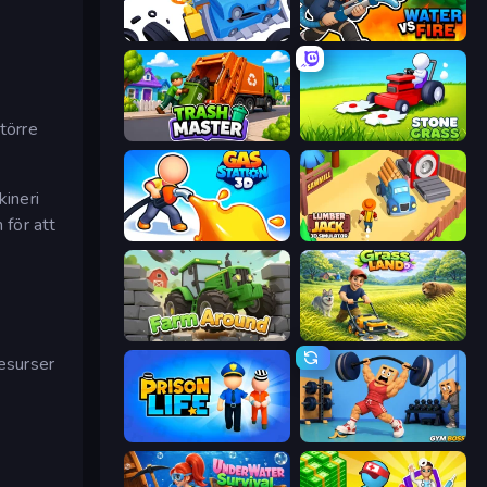
Junkyard Sim
Water vs Fire
större
Trash Master
Stone Grass: Mowing Simulator
kineri
 för att
Gas Station 3D
Lumberjack 3D Simulator
Farm Around
Grass Land
resurser
Prison Life
Gym Boss