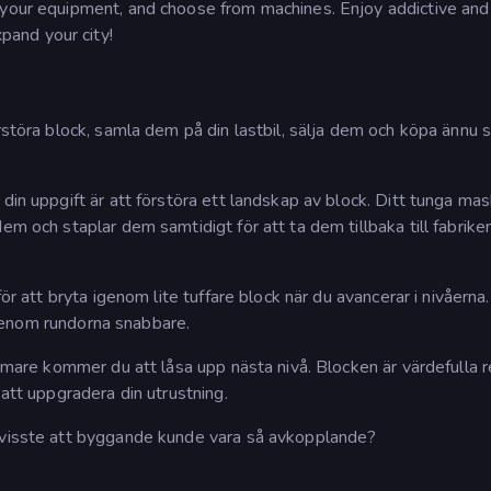
 your equipment, and choose from machines. Enjoy addictive and
and your city!
rstöra block, samla dem på din lastbil, sälja dem och köpa ännu 
din uppgift är att förstöra ett landskap av block. Ditt tunga mas
em och staplar dem samtidigt för att ta dem tillbaka till fabriken
ör att bryta igenom lite tuffare block när du avancerar i nivåerna.
 igenom rundorna snabbare.
ärmare kommer du att låsa upp nästa nivå. Blocken är värdefulla 
 att uppgradera din utrustning.
m visste att byggande kunde vara så avkopplande?