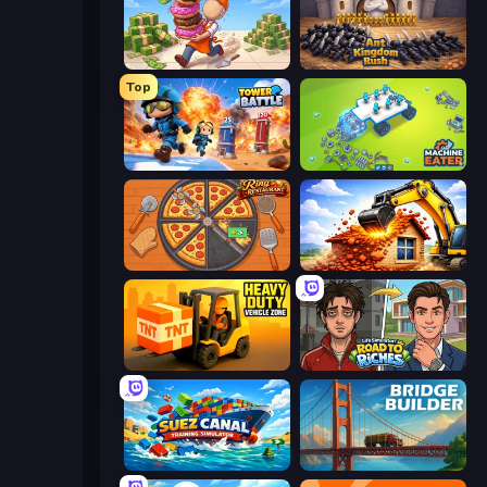
Donut Place
Ant Kingdom Rush
Top
Tower Battle
Machine Eater
Ring Restaurant
City Constructor
Heavy Duty: Vehicle Zone
Life Simulator: Road to Riches
Suez Canal Training Simulator
Bridge Builder