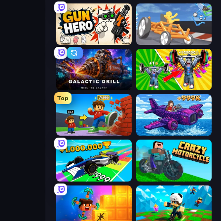
Gun Hero: Cat Survival
Draw Crash Race
Galactic Drill
Obby: Gym Simulator, Escape
Top
Obby: +1 Click Wall Breaker
Obby Plane Power Challenge: Fly
Obby Car Challenge: Drive
Crazy Motorcycle