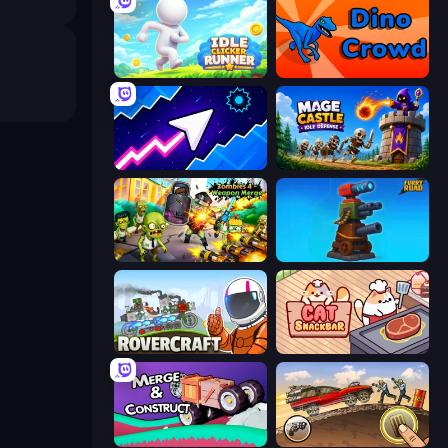
Idle Clicker Runner
Dino Crowd
Space Waves
Mage Castle Idle Defense
Zombies 4 Weapon Merge
Furry Road
Rovercraft
Cat Snack Bar
Merge & Construct
Earn to Die: Zombie Ride