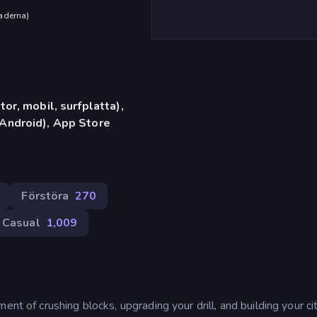
aderna
)
or, mobil, surfplatta),
Android), App Store
Förstöra
270
Casual
1,009
nt of crushing blocks, upgrading your drill, and building your cit