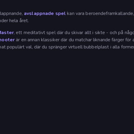
vslappnande,
avslappnade spel
kan vara beroendeframkallande, 
der hela året.
Master
, ett meditativt spel där du skivar allt i sikte - och på någ
hooter
är en annan klassiker där du matchar liknande färger för 
at populärt val, där du spränger virtuell bubbelplast i alla former