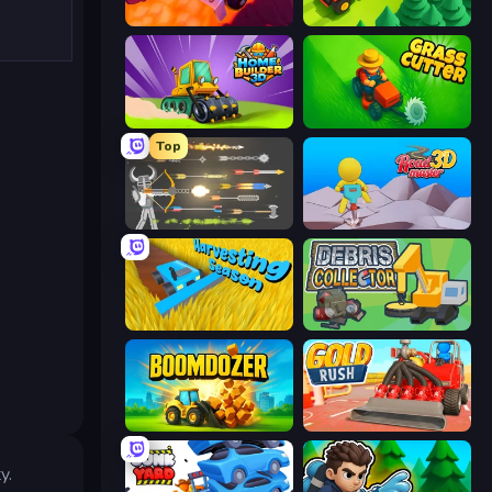
Sand King
Lumber Harvest: Tree Cutting Game
Home Builder 3D
Grass Cutter: Mowing Simulator
Top
Ragdoll Archers
Road Master 3D
Harvesting Season
Debris Collector
Boomdozer
Gold Rush
y.