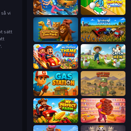
så vi
Underwater Survival
Doctor Hero
ot sätt
att
Animal Merge Zoo Park
Field Master
,
My Perfect Theme Park
Catch the Hen
Gas Station
Army Base Of America
My Perfect Farm
Candy Packing Store