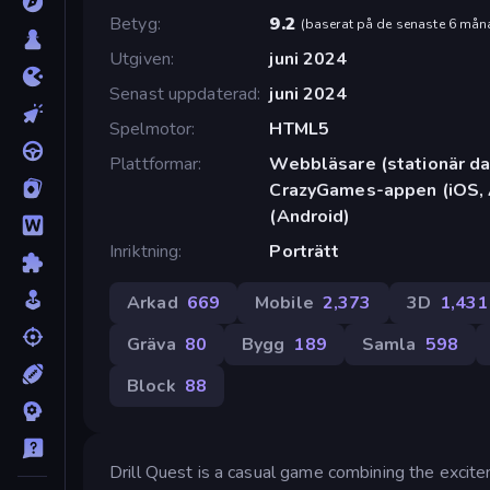
Betyg
9.2
(
baserat på de senaste 6 mån
Utgiven
juni 2024
Senast uppdaterad
juni 2024
Spelmotor
HTML5
Plattformar
Webbläsare (stationär dat
CrazyGames-appen (iOS, 
(Android)
Inriktning
Porträtt
Arkad
669
Mobile
2,373
3D
1,431
Gräva
80
Bygg
189
Samla
598
Block
88
Drill Quest is a casual game combining the exciteme