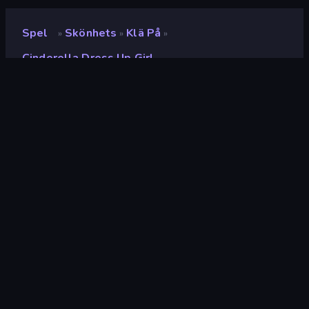
Spel
Skönhets
Klä På
»
»
»
Cinderella Dress Up Girl
Cinderella Dress Up Girl
Utvecklare
ARPAPLUS
Betyg
9.2
(
baserat på de senaste 6 månaderna
)
Utgiven
maj 2023
Spelmotor
Unity 2022
Plattformar
Webbläsare (stationär dator, mobil,
surfplatta), CrazyGames-appen
(Android), App Store (Android)
Inriktning
Porträtt