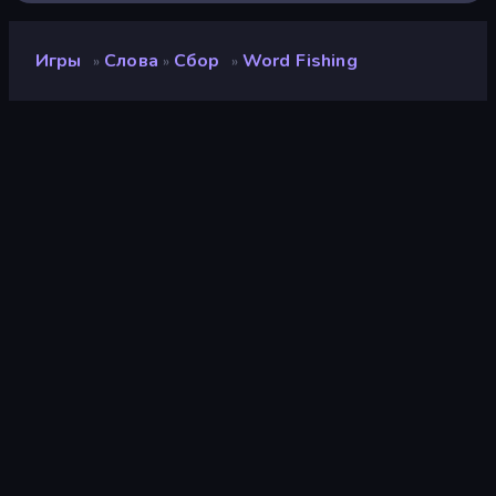
Игры
Слова
Сбор
Word Fishing
»
»
»
Word Fishing
Разработчик
NeoStar Games
Рейтинг
7,9
(
за последние 6 месяцев
)
Выпущено
март 2025 г.
Последнее обновление
март 2025 г.
Игровой движок
Unity 6
Платформы
Браузер (настольный
компьютер, мобильное
устройство, планшет),
Приложение
CrazyGames (Android)