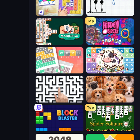
Word Play
Hangman
Top
Mahjongg Solitaire
Hidden Objects
Wordler
Find The Cow
Arrow Escape: Puzzle
Jigpic Solitaire
Top
Block Blaster
Spider Solitaire