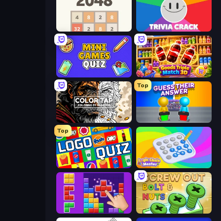
2048
Trivia Crack
Mini Games Quiz
Goods Triple Match 3D
Top
Color Tap: Coloring by Numbers
Guess Their Answer
Top
Logo Quiz: Game World Trivia
Logic Chain Master
BlockBuster Puzzle
Screw Out: Bolts and Nuts