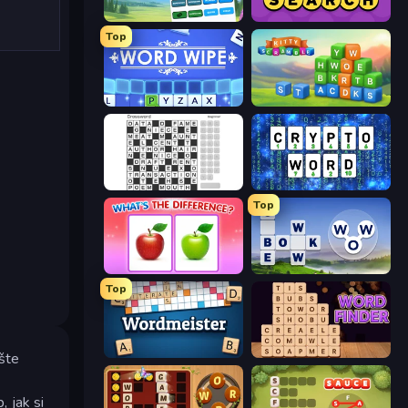
Associations - Word Connect
Daily Word Search
Top
Word Wipe
Kitty Scramble: Word Stacks
Crossword
Cryptoword
Top
What's The Difference?
Words of Wonders
Top
Wordmeister
Word Finder
šte
 jak si