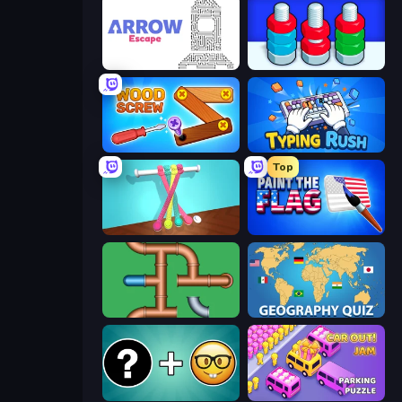
Arrow Escape
Nuts Puzzle: Sort By Color
Wood Screw: Bolts Puzzle
Typing Rush
Top
Tangle Master
Paint the Flag
Plumber Pipe Out
Geography Quiz: Flags and Capitals
Emoji Guess Master!
Car OUT! Jam Parking Puzzle