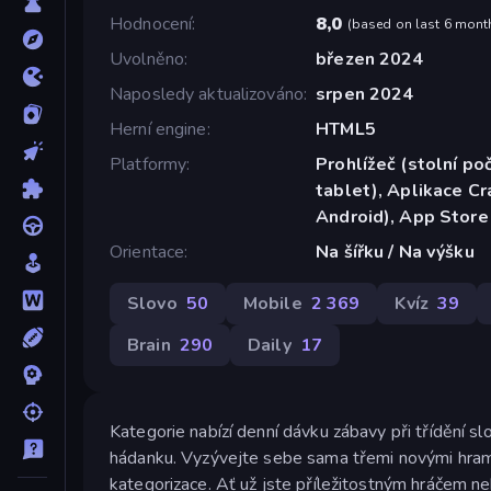
Hodnocení
8,0
(
based on last 6 mont
Uvolněno
březen 2024
Naposledy aktualizováno
srpen 2024
Herní engine
HTML5
Platformy
Prohlížeč (stolní poč
tablet), Aplikace C
Android), App Store
Orientace
Na šířku / Na výšku
Slovo
50
Mobile
2 369
Kvíz
39
Brain
290
Daily
17
Kategorie nabízí denní dávku zábavy při třídění 
hádanku. Vyzývejte sebe sama třemi novými hra
kategorizace. Ať už jste příležitostným hráčem n