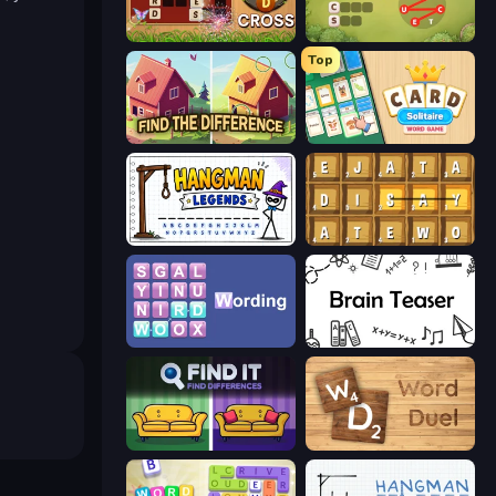
Word Cross
Crocword
Top
Find The Difference
Card Solitaire: Word Game
Hangman Legends
Waffle Words
Wording
Brain Teaser
Find It - Find The Differences
Word Duel