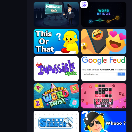
Millionaire Quiz
Word Bridge
ToT or Trivia
Reply Run
The Impossible Quiz
Google Feud
Amazing Word Twist
Wordling