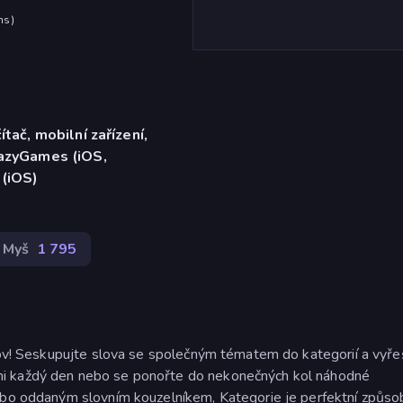
hs
)
ítač, mobilní zařízení,
razyGames (iOS,
 (iOS)
Myš
1 795
slov! Seskupujte slova se společným tématem do kategorií a vyře
mi každý den nebo se ponořte do nekonečných kol náhodné
ebo oddaným slovním kouzelníkem, Kategorie je perfektní způsob,