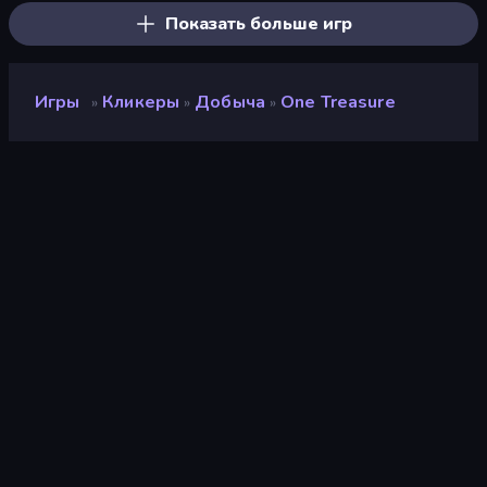
Показать больше игр
Игры
Кликеры
Добыча
One Treasure
»
»
»
One Treasure
Разработчик
Blacktabb Games
Рейтинг
9,0
(
за последние 6 месяцев
)
Выпущено
сентябрь 2024 г.
Последнее обновление
сентябрь 2024 г.
Игровой движок
Unity 2022
Платформы
Браузер (настольный
компьютер, мобильное
устройство, планшет),
Приложение