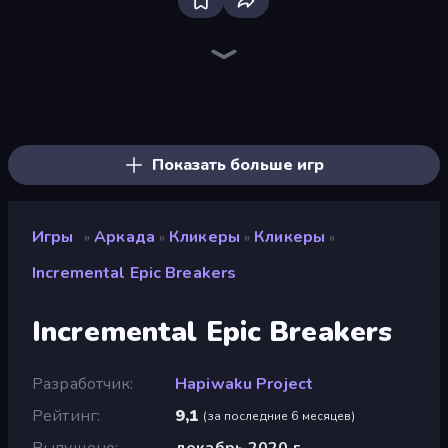
Bloxd.io
Ragdoll Archers
EvoWars.io
Veck.io
Piece of Cake: Merge and Bake
Racing Limits
Traffic Rider
Mahjongg Solitaire
Screw Out: Bolts and Nuts
Words of Wonders
Piles of Mahjong
Designville: Merge & Design
Miniblox
Space Waves
Stickman Clash
SkillWarz
Fortzone Battle Royale
Arrow Escape
Показать больше игр
Игры
Аркада
Кликеры
Кликеры
»
»
»
»
Incremental Epic Breakers
Incremental Epic Breakers
Разработчик
Hapiwaku Project
Рейтинг
9,1
(
за последние 6 месяцев
)
Выпущено
декабрь 2020 г.