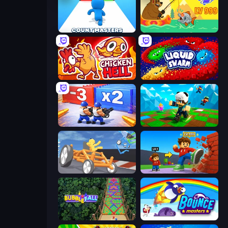
Count Masters: Stickman Games
Fish Orbit
Chicken Hell
Liquid Swarm
Battle Brigade
Robby: Many Games
Draw Crash Race
Obby: +1 Click Wall Breaker
Bubble Fall
Bouncemasters