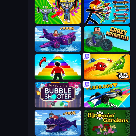
Obby: Gym Simulator, Escape
Archer Ragdoll Masters
Obby Plane Power Challenge: Fly
Crazy Motorcycle
Obby Highest Jump Ever
Jelly Dash
Arkadium's Bubble Shooter
Obby Car Challenge: Drive
Obby Fish Challenge: Ride
Blooming Gardens