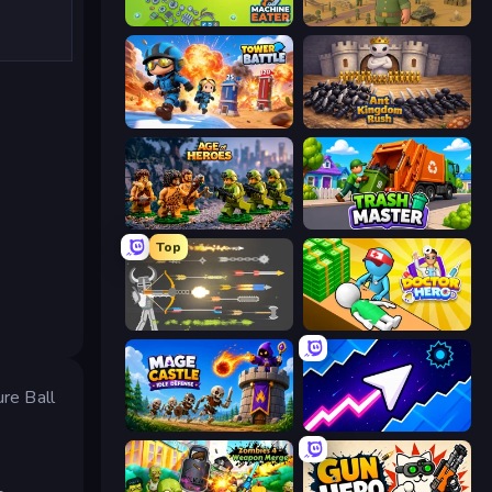
Machine Eater
Army Base Of America
Tower Battle
Ant Kingdom Rush
Age of Heroes
Trash Master
Top
Ragdoll Archers
Doctor Hero
e Ball
Mage Castle Idle Defense
Space Waves