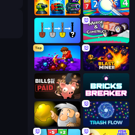
Pumpkin Defense: Merge Cannon
Entropy
Merge Tools - Merge and Dig
Merge & Construct
Top
Obby: Dig Down
Blast Miner
Bills Must Be Paid
Bricks Breaker
Gold Miner
Trash Flow