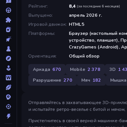
Рейтинг
8,4
(
за последние 6 месяцев
)
Выпущено
апрель 2026 г.
Игровой движок
HTML5
Платформы
Браузер (настольный ко
устройство, планшет), П
CrazyGames (Android), Ap
Ориентация
Общий обзор
Аркада
670
Mobile
2 378
3D
1 4
Разрушение
270
Мяч
182
Мышка
Отправляйтесь в захватывающее 3D-приключ
и испытайте ретро-веселье с битой и мячом,
Пристегнитесь в своей верной машинке-бам