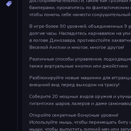
достопримечательности, такие как грозный к
бамперами, прокатитесь по фантастическим 
чтобы помочь себе нанести сокрушительный 
В игре более 90 уровней, объединенных 9 р
долгие часы. Насладитесь карнавалом на ули
в логове Динозавра, противостойте захватч
Веселой Англии и многое, многое другое!
Различные способы управления, подходящие 
также виртуальные кнопки или джойстики.
Разблокируйте новые машинки для аттракцио
внешний вид перед выходом на трассу!
Соберите 20 мощных видов оружия и улучше
гигантских шаров, лазеров и даже самонаво
Откройте секретные бонусные уровни!
Используйте мышь, чтобы перемещать биту и
мыши, чтобы выпустить липкий мяч или запу