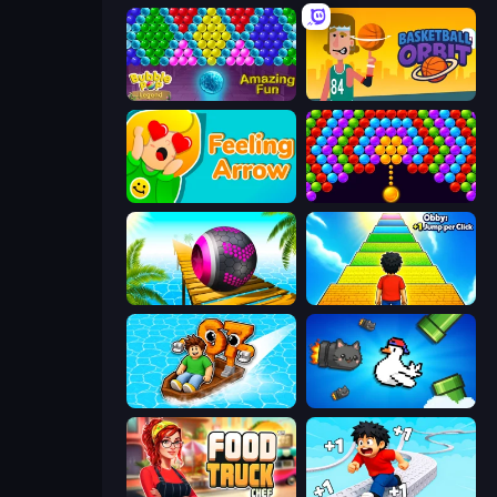
Bubble Pop Legend
Basketball Orbit
Feeling Arrow
Bubble Story
Rolling Balls Sea Race
Obby: +1 Jump per Click
Float for Brainrots
Honk