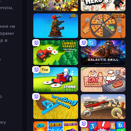
с
онусы,
Zombies 4 Weapon Merge
Gun Hero: Cat Survival
ение на
торами
Furry Road
Ring Restaurant
р в
а
Lumber Harvest: Tree Cutting Game
Galactic Drill
Top
Stone Grass: Mowing Simulator
Cat Snack Bar
ю
Harvesting Season
Earn to Die: Zombie Ride
пку