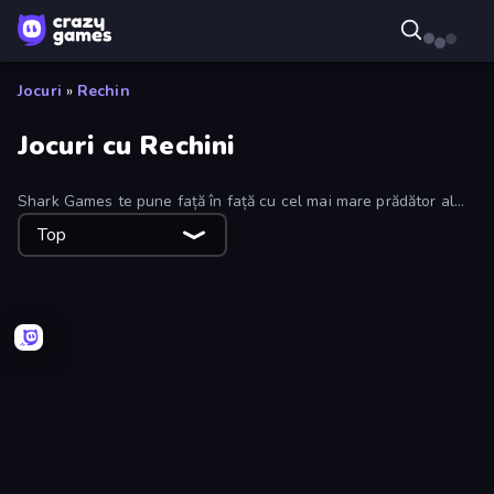
Jocuri
»
Rechin
Jocuri cu Rechini
Shark Games te pune față în față cu cel mai mare prădător al
oceanului, unde vânezi, lupți, fuzionezi sau salvezi rechini în
Top
aventuri subacvatice captivante online.