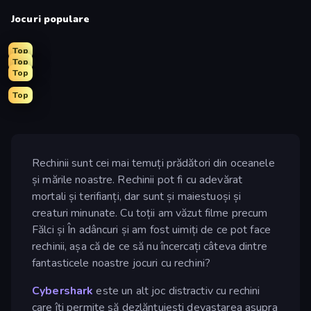
Jocuri populare
Top
Top
Top
Top
Rechinii sunt cei mai temuți prădători din oceanele
și mările noastre. Rechinii pot fi cu adevărat
mortali și terifianți, dar sunt și maiestuoși și
creaturi minunate. Cu toții am văzut filme precum
Fălci și În adâncuri și am fost uimiți de ce pot face
rechinii, așa că de ce să nu încercați câteva dintre
fantasticele noastre jocuri cu rechini?
Cybershark
este un alt joc distractiv cu rechini
care îți permite să dezlănțuiești devastarea asupra