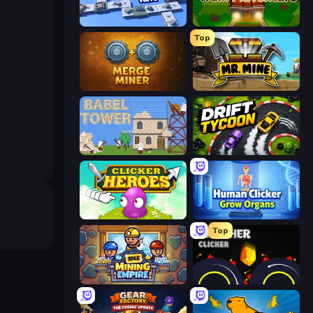
Conveyor Idle
Train Adventure
Top
Merge Miner
Mr. Mine
Babel Tower
Drift Tycoon
Clicker Heroes
Human Clicker: Grow Organs
Top
Idle Mining Empire
Crusher Clicker