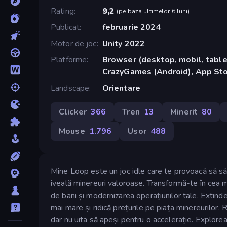
Rating
9,2
(
pe baza ultimelor 6 luni
)
Publicat
februarie 2024
Motor de joc
Unity 2022
Platforme
Browser (desktop, mobil, tablet
CrazyGames (Android), App Sto
Landscape
Orientare
Clicker
366
Tren
13
Minerit
80
Mouse
1.796
Usor
488
Mine Loop este un joc idle care te provoacă să să
iveală minereuri valoroase. Transformă-te în cea m
de bani și modernizarea operațiunilor tale. Extind
mai mare și ridică prețurile pe piața minereurilor. 
dar nu uita să apeși pentru o accelerație. Explore