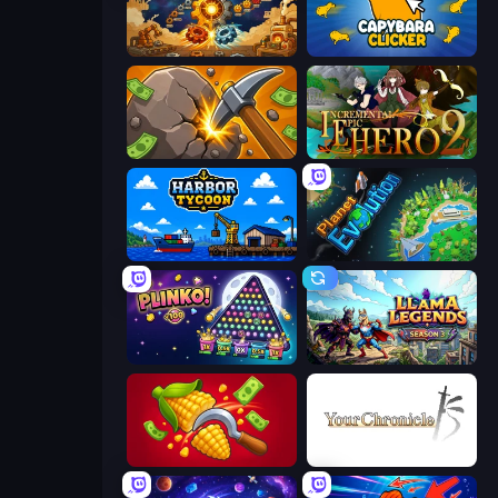
Gear Factory
Capybara Clicker
Mine Clicker
Incremental Epic Hero 2
Harbor Tycoon
Planet Evolution: Idle Clicker
PLINKO!
Llama Legends
Farm-51: Secret Harvest
Your Chronicle