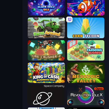
Black Hole Idle
Fish Catch Idle
Farm Around
Corn Tycoon
OreCrusher 2
Idle Farming Business
King of Cash Business Idle
Cell to Singularity: Mesozoic Valley
Space Company
Revolution Idle X