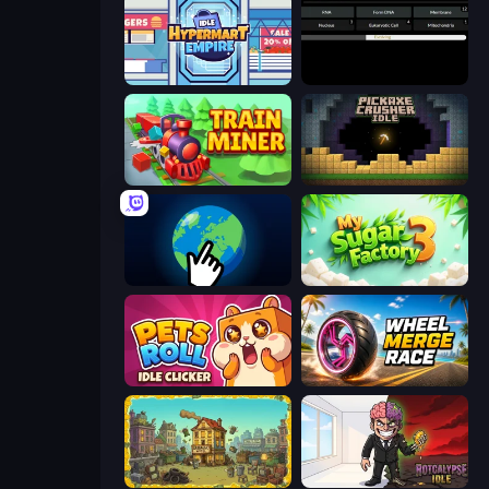
Idle Hypermart Empire
Evolve
Train Miner
Pickaxe Crusher Idle
Planet Clicker 2
My Sugar Factory 3
Pets Roll: Idle Clicker
Wheel Merge Race
The Garbaggio Hotel
Rotcalypse: Idle Incremental