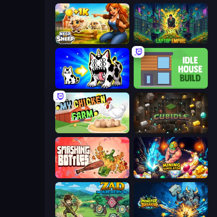
Need for Sheep: Idle Clicker
Laptop Empire
Strange Cats
Idle House Build
My Chicken Farm
Cubidle
Smashing Bottles
Mining Simulator