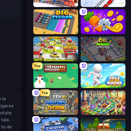
Pro Construction: Simulation 3D
Metro Connect
Dig Tycoon
Farm Ring Idle
Idle Inventor
Oil Mining 3D: Petrol Factory
Top
The MachinEGG
Idle Clicker Runner
Top
 la
tigarea
citate
Leek Factory Tycoon
Money Factory: Tycoon Idle Game
 tale,
 ta de