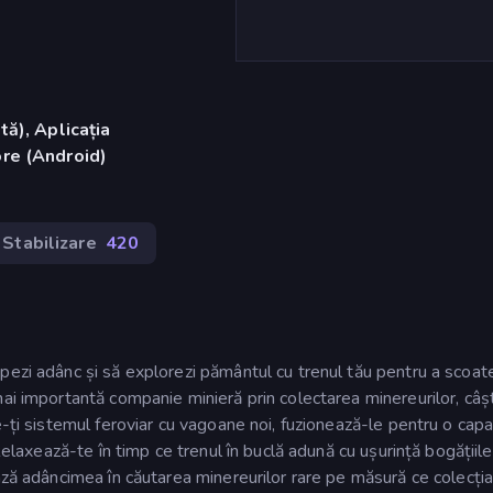
ă), Aplicația
re (Android)
Stabilizare
420
pezi adânc și să explorezi pământul cu trenul tău pentru a scoate
ai importantă companie minieră prin colectarea minereurilor, câș
e-ți sistemul feroviar cu vagoane noi, fuzionează-le pentru o capa
Relaxează-te în timp ce trenul în buclă adună cu ușurință bogățiile
ază adâncimea în căutarea minereurilor rare pe măsură ce colecția