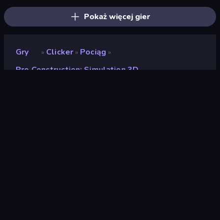
Pokaż więcej gier
Gry
Clicker
Pociąg
»
»
»
Pro Construction: Simulation 3D
Pro Construction:
Simulation 3D
Deweloper
Mango Gamez
Ocena
(
na podstawie ostatnich 6
9,1
miesięcy
)
Wydany
maj 2025
Ostatnio zaktualizowany
grudzień 2025
Silnik gry
Unity 6