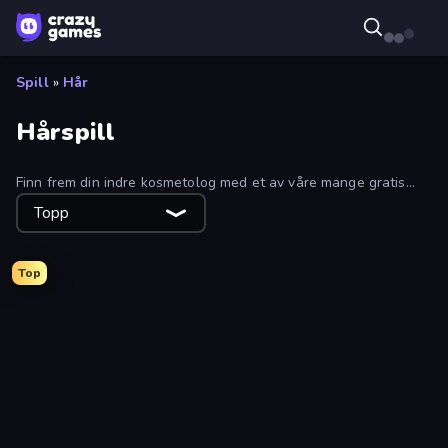
Spill
»
Hår
Hårspill
Finn frem din indre kosmetolog med et av våre mange gratis
skjønnhets- og hårspill. Klipp, farg og style: Fra morsomme
Topp
frisyrer til fullstendige makeover, inkludert makeover av
kjæledyr.
Top
Braided Hairstyles Fashion
Anime Kawaii Dress Up
Cyberpunk City Hairstyles
Back 2 School Makeover