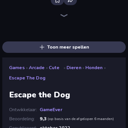
Bloxd.io
Ragdoll Archers
EvoWars.io
Veck.io
Piece of Cake: Merge and Bake
Racing Limits
Traffic Rider
Mahjongg Solitaire
Screw Out: Bolts and Nuts
Words of Wonders
Piles of Mahjong
Designville: Merge & Design
Miniblox
Space Waves
Stickman Clash
SkillWarz
Fortzone Battle Royale
Arrow Escape
Toon meer spellen
Games
Arcade
Cute
Dieren
Honden
»
»
»
»
»
Escape The Dog
Escape the Dog
Ontwikkelaar
GameEver
Beoordeling
9,3
(
op basis van de afgelopen 6 maanden
)
Gepubliceerd
oktober 2022