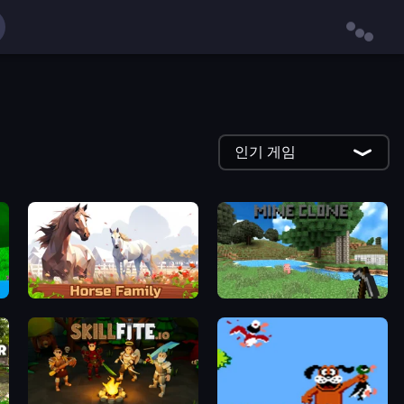
인기 게임
Horse Simulator 3D
Mine Clone