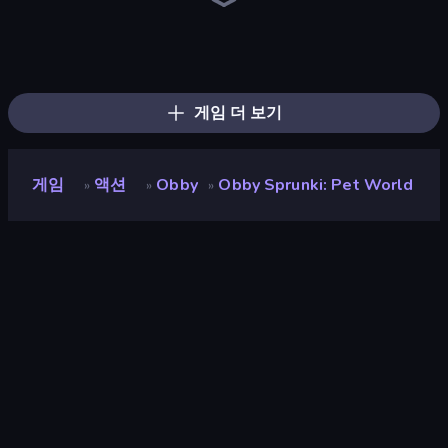
Grow A Garden | Growden.io
Meeland.io
Find The Pets
Obby: +1 Click Wall Breaker
Steal Beanstalk for Brainrots
Baseball For Brainrot
Obby Cards: The Legend Hunt
Fish It Now
Robby: Cross the Road for Brainrot
Brainrot Evolution
Obby vs Brainrot
Battle of Knights: Robby and Dragons
Float for Brainrots
Shoot Brainrot
Obby: Gym Simulator, Escape
Obby Brainrot Merge
Plants vs Brain Zombies
Lucky Blocks for Brainrots
게임 더 보기
게임
액션
Obby
Obby Sprunki: Pet World
»
»
»
Obby Sprunki: Pet World
개발자
Mirra Games
평점
9.1
(
지난 6개월 기준
)
출시
2025년 7월
마지막 업데이트
2025년 7월
게임 엔진
Unity 2022