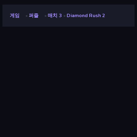
게임
퍼즐
매치 3
Diamond Rush 2
»
»
»
Diamond Rush 2
개발자
Famobi
평점
8.1
(
지난 6개월 기준
)
출시
2022년 6월
마지막 업데이트
2022년 10월
게임 엔진
HTML5
플랫폼
브라우저 (데스크톱, 모바일, 태블
릿), CrazyGames 앱 (iOS,
Android)
방향성
가로 / 세로