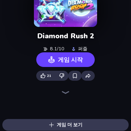
Diamond Rush 2
8.1/10
퍼즐
게임 시작
21
Piles of Mahjong
Piece of Cake: Merge and Bake
Skydom
Skydom: Reforged
Mansion Tale: Merge Secrets
Arrow Escape
Mahjongg Solitaire
Designville: Merge & Design
Match Arena
Farm Merge Valley
Screw Out: Bolts and Nuts
Candy Riddles
Mergest Kingdom
Wood Block Journey
Block Blaster
Open House
Mahjong Puzzle: Tile Match
Tasty Match: Mahjong Pairs
게임 더 보기