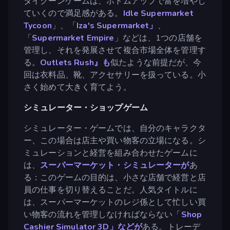
タイクーンゲームは、ボトムアップで富を増やし
ていくので満足感がある。
Idle Supermarket
Tycoon
」、「
Iza's Supermarket」
、
「
Supermarket Empire
」などは、1つの店舗を
管理し、それを発展させて複合市場全体を管理す
る。
Outlets Rush』も
似たような前提だが、今
回は衣料品、靴、アクセサリーを扱っている。小
さく始めて大きく育てよう。
シミュレーター・ショップゲーム
シミュレーター・ゲームでは、自分のキャラクタ
ー、この場合は店主や買い物客の立場になる。シ
ミュレーションと経営を組み合わせたゲームに
は、
スーパーマーケット・シミュレーターが
あ
る：このゲームの目的は、小さな店舗で経営と店
員の仕事を切り替えることだ。人気タイトルに
は、スーパーマーケットのレジ係として忙しい買
い物客の流れを管理しなければならない「
Shop
Cashier Simulator 3D」などが
ある。トレーデ