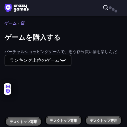
ゲーム
»
店
ゲームを購入する
バーチャルショッピングゲームで、思う存分買い物を楽しんだ
り、他の人の買い物を無料で手伝ったりしよう。経営シミュレー
ランキング上位のゲーム
ションゲームか、買い物客になるか、選択はあなた次第！
Trading Card Store Simulator
Supermarket Simulator: Desert
Store Manager
Popcorn Empire Simulator
Fashion Holic
Supermarket Together
My Phone Store
Papa's Pancakeria
Fashion Famous
Coffee Idle
Shop Cashier Simulator 3D
Sweet Shop 3D
Shop Rush 3D
My Mart
Supermarket Empire
Happy Burger
Supermarket Manager
Bakery Manager: Store Simulator
Little Shop
Outlets Rush
Cuttie Pet Shop
Idle Supermarket Tycoon
Gadget Universe
Beach Business
Farm Merge Market
TCG Shop: Cards, Toys and Comics
Raccoon Retail
Fashion Store: Shop Tycoon
Idle Coffee Business
Tap Supermarket
Sports Store: Idle Business Tycoon
Shopping Sort
Dino's Farm Shop
Bar Rumble
Lemony Cafe
Biomons Island 3D
Robo Shop
Tech Mart Simulator
デスクトップ専用
Iza's Supermarket
デスクトップ専用
デスクトップ専用
Market Boss
デスクトップ専用
Bar Master
デスクトップ専用
Craft market
デスクトップ専用
Go!Go! Market