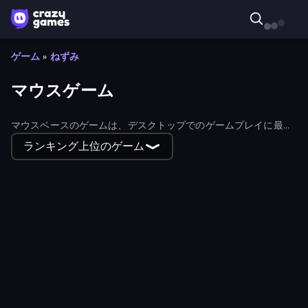
ゲーム
»
ねずみ
マウスゲーム
マウスベースのゲームは、デスクトップでのゲームプレイに最
適：マウスでプレイできるように設計されたゲームを探索し、ス
ランキング上位のゲーム
ムーズで直感的なコントロールを提供する。
Cat Life Simulator
Hearts: Classic
Black Hole Idle
Same Game
Northern Merge
Homesteads: Dream Farm
Idle House Build
Sand Blocks
Jurassic Merge: Dino Evolution
Dessert Maker
PLINKO!
Hidden Object: My Hotel
Bloons Tower Defense 3
Fashion Holic
Smash Guy: Ragdoll Punch Hero
Pets Roll: Idle Clicker
Om Nom Connect Classic
Chess Online Multiplayer
Brain Tricks: Brain Games
Telekinesis Race 3D
Idle Retro Arcade
Flappy Dunk
Fleeing the Complex
Wordling
LetterClash
Slingshot Fortress
Compact Conflict
MemeBattle: What's That Meme?
Sweetjong
Coffee Match: Block Puzzle
Obstacle Race: Destroying Simulator!
DOP Noob: Draw to Save
Help Me: Tricky Brain Puzzles
MMA Manager 2
Heroes vs Monsters: Idle RPG
Golf Orbit