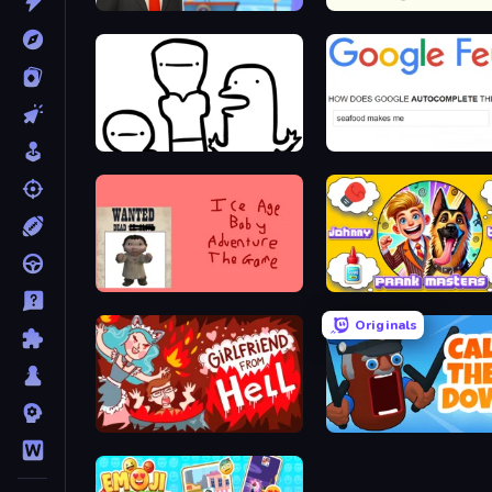
The Secret Service
Stick Animator
I Don't Even Know
Google Feud
Kill the Ice Age Baby Adventure
Originals
Girlfriend from Hell
Calm Them Down