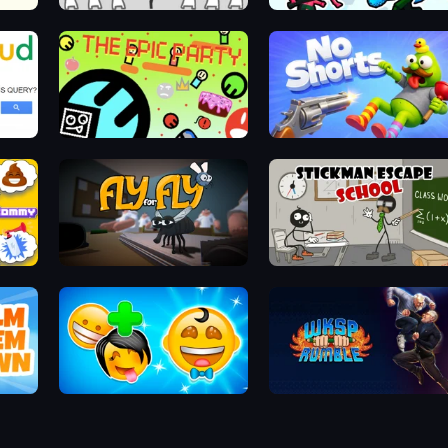
We Become What We Behold
Funny Battle Simulator 2
The Epic Party
No Shorts
Johnny n Tommy - Prank Masters
Fly for Fly
Stickman Escape School
Smileys: Family Tree emoji
WKSP Rumble