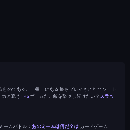
ものである。一番上にある'最もプレイされた'でソート
な敵と戦う
FPS
ゲームだ。敵を撃退し続けたい？
スラッ
ミームバトル：
あのミームは何だ？は
カードゲーム