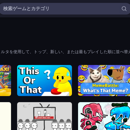
ィルタを使用して、トップ、新しい、または最もプレイした順に並べ替
ToT or Trivia
MemeBattle: What's That Meme?