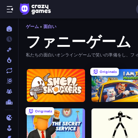
ゲーム
»
面白い
ファニーゲーム
私たちの面白いオンラインゲームで笑いの準備をし、フ
Originals
Shell Shockers
I Am Taxi Prankster Sim
Originals