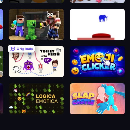
Seven Days in Purgatory
Smash Guy: Ragdoll Punch Hero
Noob Trolls Pro
This Is The Only Level
Originals
Toilet Rush - Draw Puzzle
Emoji Clickers
Logica Emotica
Slap Castle