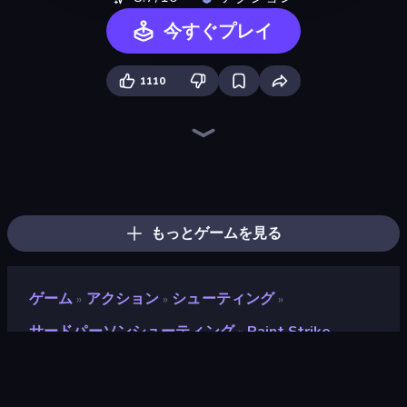
今すぐプレイ
1110
Throw a Lucky Block
Fortzone Battle Royale
Brainrot Arena Online
Dye Hard
Stickman Clash
Bed Wars
Stickman Rebirth
Who Dies Last?
Boom Slingers ReBoom
Mr. Dude: Online Multiverse Challenge
Zombie Road
Ultimate Evolution
War the Knights
Boom!
Surf GO Parkour
The Lava Tsunami
Flying Robot Transform Car Games
Ships 3D
もっとゲームを見る
ゲーム
アクション
シューティング
»
»
»
サードパーソンシューティング
Paint Strike
»
Paint Strike