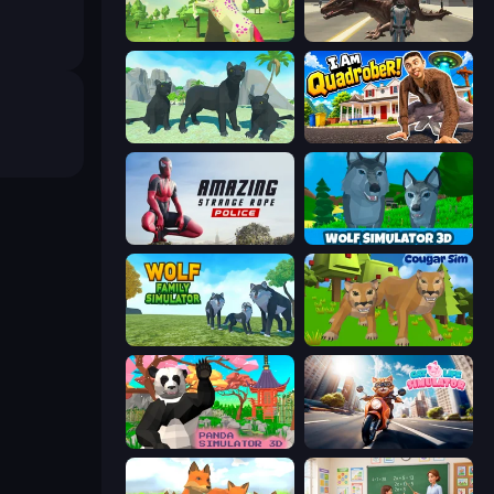
Unicorn Family Simulator Magic World
Dragon Vice City
Panther Family Simulator 3D
I Am Quadrober!
Amazing Strange Rope Police
Wolf Simulator: Wild Animals 3D
Wolf Family Simulator
Cougar Simulator: Big Cats
Panda Simulator 3D
Cat Life Simulator