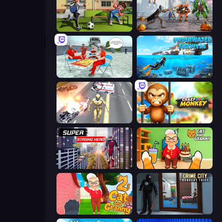
The Prank King
Flying Bat Robot Car Transform Game
Alcatraz Prison Escape Plan
Underwater Survival: Deep Dive
Super Crime Steel War Hero
Crazy Zoo Monkey
Super Strong Hero
Cat and Granny
Cat and Granny 2
Crime City Robbery Thief Games