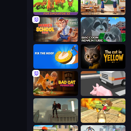
Fox Simulator 3D
High School Teacher Simulator
Monkey School Prank
Raccoon Adventure: City Simulator 3D
Fix The Hoof
The Cat in Yellow
Bad Cat Prankster
Crazy Pig Simulator
The Superman - Theme is Aliens
Wild Animal Zoo City Simulator