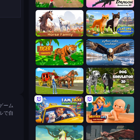
Parrot Simulator
Dragon Simulator 3D
Horse Simulator 3D
Cat Life Simulator 3D
Tiger Simulator 3D
Python Snake Simulator
Horse Cart Transport Taxi Game
Dog Simulator 3D
ゲーム
ルで自
I Am Taxi Prankster Sim
Mother Life Simulator: Prank