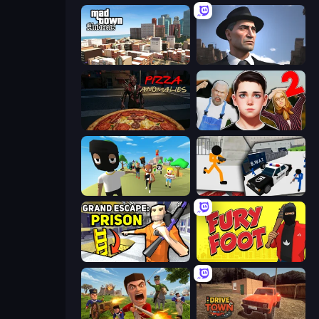
Mad Town Andreas: Mafia Storie
Downtown 1930s Mafia
Pizza Anomalies
Schoolboy Escape 2
Mr. Dude: King of the Hill
Stickman Prison: Counter Assault
Grand Escape: Prison
Fury Foot