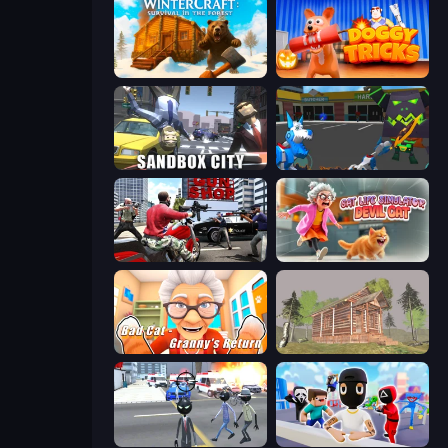
WinterCraft: Survival in the Forest
Doggy Tricks
Sandbox City
Robot Dog City Simulator
Grand Action Simulator: New York
Cat Life Simulator: Devil Cat
Bad Cat - Granny's Return
Survive In The Forest
Amazing Crime Strange Stickman
Mr. Dude: Online Multiverse Challenge