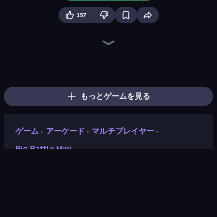
157
Ragdoll Archers
Cat Snack Bar
Money Ping Pong
Jelly Dye
Speed per Click: Obby
Mage Castle Idle Defense
Cars Arena
Merge Tools - Merge and Dig
Furry Road
Pew Pew Dose
Bouncemasters
Pumpkin Defense: Merge Cannon
Obstacle Race: Destroying Simulator!
Mafia Takedown
Merge & Construct
Grass Cutter: Mowing Simulator
Rovercraft
Obby Car Challenge: Drive
もっとゲームを見る
ゲーム
アーケード
マルチプレイヤー
»
»
»
Big Battle Mini
Big Battle Mini
開発者
Winterpixel Games