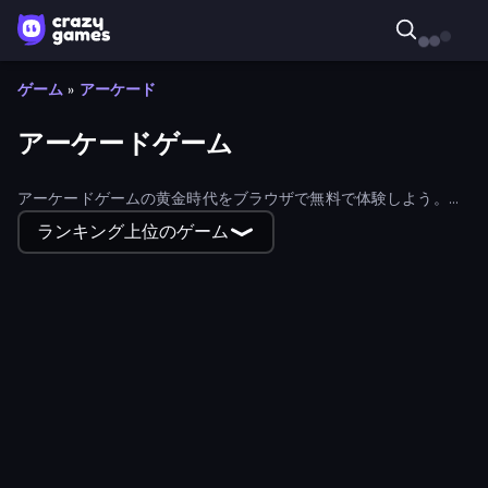
ゲーム
»
アーケード
アーケードゲーム
アーケードゲームの黄金時代をブラウザで無料で体験しよう。レ
トロな名作から現代のヒット作まで、中毒性の高いアーケードゲ
ランキング上位のゲーム
ームをこのコレクションで見つけよう。
Cars Arena
Zombie Derby: Pixel Survival
Candy Bubble
Pencil Rush
Animal DNA Run
Merge and Play
Dalgona Candy Honeycomb Cookie
Hydraulic Press 2D ASMR
Telekinesis Race 3D
Ant Kingdom Rush
Perfect Piano
Obby vs Brainrot
Flappy Dunk
Merge & Dig!
Robby: Many Games
Drift Boss
Jumper Hook
Screamals
Obstacle Race: Destroying Simulator!
Smash Guy: Ragdoll Punch Hero
Free Kicks World Cup 2026
Ultimate Football Cup
Lazy Jumper
Battle of Knights: Robby and Dragons
Top Clash
Obby: Dig Down
Rovercraft
Noob Snake 2048
Basketball Orbit
Tall.io
Tower Crash 3D
Deep Delve
Make Up Hole
Pew Pew Dose
Slap and Run
Stickman battle 1-4 Players