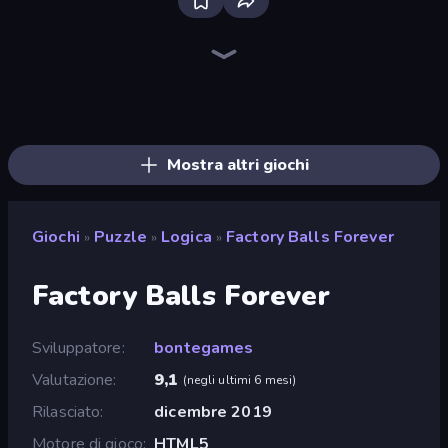
Bloxd.io
Ragdoll Archers
EvoWars.io
Piece of Cake: Merge and Bake
Veck.io
Racing Limits
Traffic Rider
Mahjongg Solitaire
Screw Out: Bolts and Nuts
Words of Wonders
Piles of Mahjong
Designville: Merge & Design
Miniblox
Space Waves
Stickman Clash
SkillWarz
Fortzone Battle Royale
Arrow Escape
Mostra altri giochi
Giochi
Puzzle
Logica
Factory Balls Forever
»
»
»
Factory Balls Forever
Sviluppatore
bontegames
Valutazione
9,1
(
negli ultimi 6 mesi
)
Rilasciato
dicembre 2019
Motore di gioco
HTML5