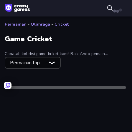
Permainan
»
Olahraga
»
Cricket
Game Cricket
Cobalah koleksi game kriket kami! Baik Anda pemain
profesional berpengalaman atau baru memulai, kami memiliki
Permainan top
koleksi game gratis tanpa unduhan untuk Anda.
Hanya desktop