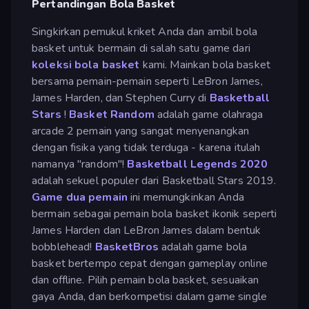
Pertandingan Bola Basket
Singkirkan pemukul kriket Anda dan ambil bola
basket untuk bermain di salah satu game dari
koleksi bola basket
kami. Mainkan bola basket
bersama pemain-pemain seperti LeBron James,
James Harden, dan Stephen Curry di
Basketball
Stars
!
Basket Random
adalah game olahraga
arcade 2 pemain yang sangat menyenangkan
dengan fisika yang tidak terduga - karena itulah
namanya "random"!
Basketball Legends 2020
adalah sekuel populer dari Basketball Stars 2019.
Game dua pemain
ini memungkinkan Anda
bermain sebagai pemain bola basket ikonik seperti
James Harden dan LeBron James dalam bentuk
bobblehead!
BasketBros
adalah game bola
basket bertempo cepat dengan gameplay online
dan offline. Pilih pemain bola basket, sesuaikan
gaya Anda, dan berkompetisi dalam game single