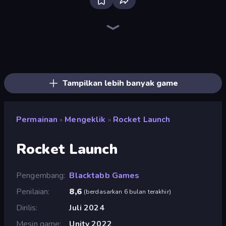
The MachinEGG
Farm Ring Idle
Idle Mining Empire
Human Clicker: Grow Organs
Gear Factory
Conveyor Idle
Capybara Clicker
Babel Tower
Block Wall Destroyer
Crusher Clicker
Planet Clicker 2
Revolution Idle X
Mine Clicker
Black Hole Idle
BitCoiner
Ragdoll Factory Idle
Mad Evolution: Idle Merge
Pets Roll: Idle Clicker
Tampilkan lebih banyak game
Permainan
Mengeklik
Rocket Launch
»
»
Rocket Launch
Pengembang
Blacktabb Games
Penilaian
8,6
(
berdasarkan 6 bulan terakhir
)
Dirilis
Juli 2024
Mesin game
Unity 2022