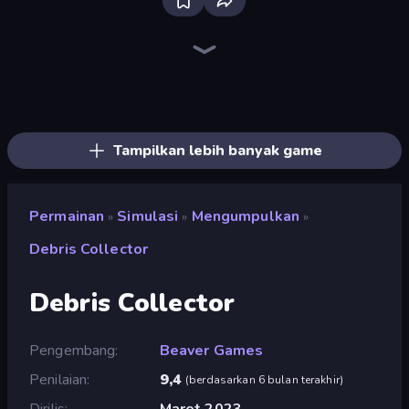
Bloxd.io
Ragdoll Archers
EvoWars.io
Veck.io
Piece of Cake: Merge and Bake
Racing Limits
Traffic Rider
Mahjongg Solitaire
Screw Out: Bolts and Nuts
Words of Wonders
Piles of Mahjong
Designville: Merge & Design
Miniblox
Space Waves
Stickman Clash
SkillWarz
Fortzone Battle Royale
Arrow Escape
Tampilkan lebih banyak game
Permainan
Simulasi
Mengumpulkan
»
»
»
Debris Collector
Debris Collector
Pengembang
Beaver Games
Penilaian
9,4
(
berdasarkan 6 bulan terakhir
)
Dirilis
Maret 2023