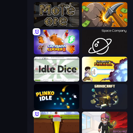
More Ore
Mine Clicker
Capybara Clicker 2
Space Company
Idle Dice
Legend Of Fireball
Plinko Idle
GrindCraft