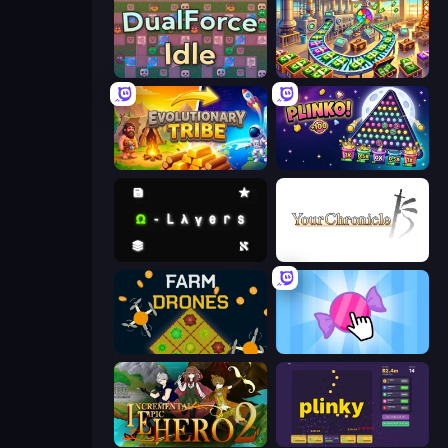
DualForce Idle
Money Factory: Tycoon Idle Game
Evolutionary Tribe
PLINKO!
Omega Layers
Your Chronicle
Farm Drones
Candy Clicker 2
Incremental Epic Hero 2
Plinky