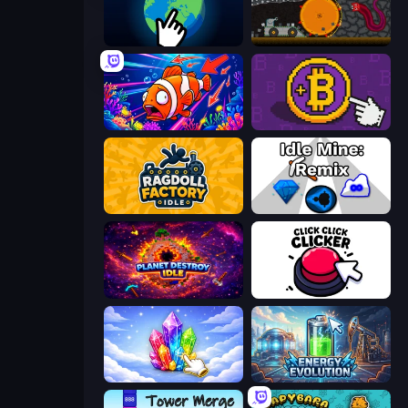
Planet Clicker 2
Mystery Digger
Fish Catch Idle
Money Maker
Ragdoll Factory Idle
Idle Mine: Remix
Planet Destroy Idle
Click Click Clicker
Crystalia Idle Clicker
Energy Evolution