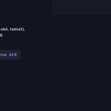
bil, tablet),
d)
ntal
419