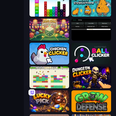
Tower Merge
Capybara Merge Evolution
Just One More Roll
Evolve
Chicken Clicker
Satisfying Ball Clicker
Idle Breakout
Dungeon Clicker
Lucky Pick
Grow Defense