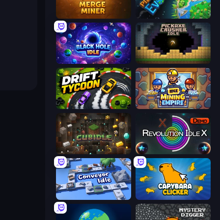
Merge Miner
Planet Evolution: Idle Clicker
Black Hole Idle
Pickaxe Crusher Idle
Drift Tycoon
Idle Mining Empire
Cubidle
Revolution Idle X
Conveyor Idle
Capybara Clicker