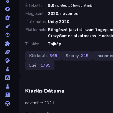
Értékelés
9,0
(
az elmúlt 6 hónap alapján
)
Megjelent
2020. november
Játékmotor
Unity 2020
Platformok
Böngésző (asztali számítógép, mo
CrazyGames alkalmazás (Androi
Tájolás
Tájkép
Klikkelős
365
Szörny
215
Increme
Egér
1795
Kiadás Dátuma
november 2021