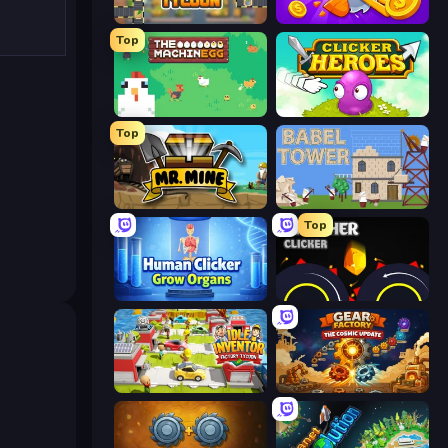
Leek Factory Tycoon
Farm Ring Idle
Top
The MachinEGG
Clicker Heroes
Top
Mr. Mine
Babel Tower
Top
Human Clicker: Grow Organs
Crusher Clicker
Idle Inventor
Gear Factory