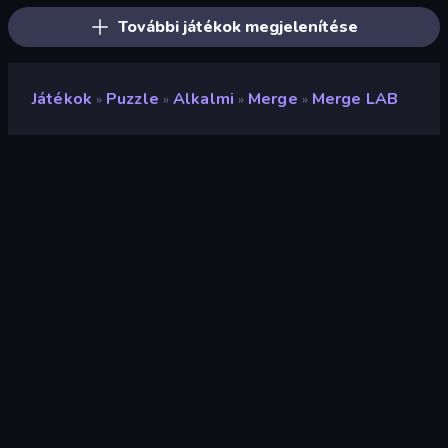
További játékok megjelenítése
Játékok
Puzzle
Alkalmi
Merge
Merge LAB
»
»
»
»
Merge LAB
Értékelés
8,5
(
az elmúlt 6 hónap alapján
)
Megjelent
2025. október
Utolsó frissítés
2025. október
Játékmotor
HTML5
Platformok
Böngésző (asztali számítógép,
mobil, tablet), CrazyGames
alkalmazás (iOS, Android)
Tájolás
Fekvő / Álló