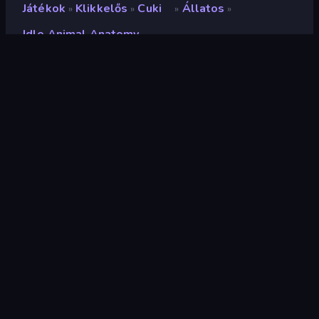
Játékok
Klikkelős
Cuki
Állatos
»
»
»
»
Idle Animal Anatomy
Idle Animal Anatomy
Fejlesztő
AA2G1
Értékelés
9,0
(
az elmúlt 6 hónap alapján
)
Megjelent
2023. december
Utolsó frissítés
2023. december
Játékmotor
HTML5
Platformok
Böngésző (asztali számítógép,
mobil, tablet), CrazyGames
alkalmazás (iOS, Android)
Tájolás
Tájkép